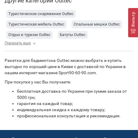
Другие категории Outtec
Туристическое снаряжение Outtec
Фильтр
Туристическая мебель Outtec
Спальные мешки Outtec
Отдых и туризм Outtec
Батуты Outtec
Показать еще
Садово-парковое оборудование Outtec
Мишени для дартса Outtec
Подвесные качели Outtec
Ракетки для бадминтона Outtec можно выбрать и купить
Детские площадки, горки, качели Outtec
выгодно по хорошей цене в Киеве с доставкой по Украине в
нашем интернет-магазине Sport90-60-90.com.
Фитнес и аэробика Outtec
Силовые тренажеры Outtec
При покупке у нас Вы получаете:
Волейбол Outtec
бесплатная доставка по Украине при сумме заказа от
5000 грн;
гарантия на каждый товар;
индивидуальная скидка к каждому товару;
профессиональная консультация и рекомендация.