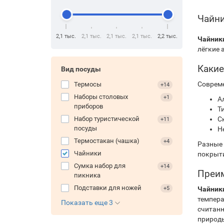
Чайни
2,1 тыс.
2,1 тыс.
2,1 тыс.
2,1 тыс.
2,2 тыс.
Чайники
лёгкие 
Какие
Вид посуды
Соврем
Термосы
+14
Наборы столовых
+1
А
приборов
Т
Набор туристической
С
+11
посуды
Н
Термостакан (чашка)
+4
Разные 
Чайники
покрыти
Сумка набор для
+14
Преим
пикника
Подставки для ножей
+5
Чайники
темпера
Показать еще 3
считанн
природ