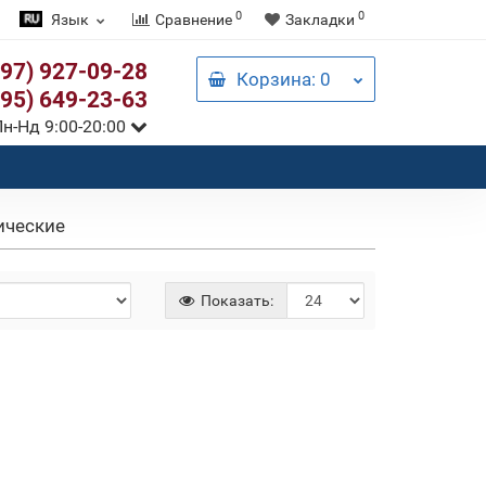
0
0
Язык
Сравнение
Закладки
097) 927-09-28
Корзина
: 0
095) 649-23-63
н-Нд 9:00-20:00
ические
Показать: