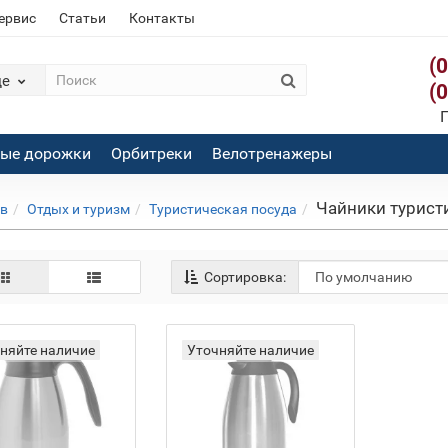
сервис
Статьи
Контакты
(
де
(
П
вые дорожки
Орбитреки
Велотренажеры
Чайники турист
ов
Отдых и туризм
Туристическая посуда
Сортировка:
няйте наличие
Уточняйте наличие