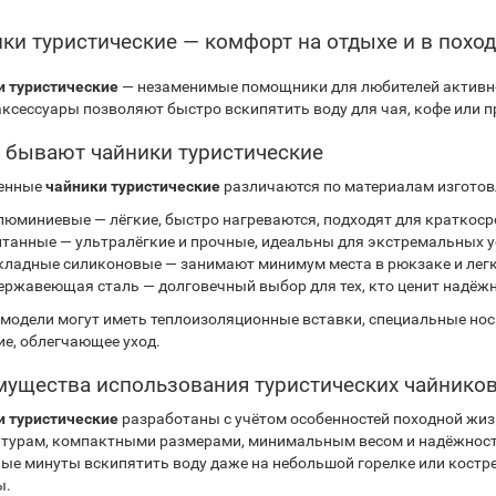
ки туристические — комфорт на отдыхе и в поход
 туристические
— незаменимые помощники для любителей активног
аксессуары позволяют быстро вскипятить воду для чая, кофе или 
 бывают чайники туристические
енные
чайники туристические
различаются по материалам изготов
люминиевые — лёгкие, быстро нагреваются, подходят для краткоср
итанные — ультралёгкие и прочные, идеальны для экстремальных у
кладные силиконовые — занимают минимум места в рюкзаке и лег
ержавеющая сталь — долговечный выбор для тех, кто ценит надёжн
модели могут иметь теплоизоляционные вставки, специальные нос
е, облегчающее уход.
ущества использования туристических чайнико
 туристические
разработаны с учётом особенностей походной жиз
турам, компактными размерами, минимальным весом и надёжность
ые минуты вскипятить воду даже на небольшой горелке или костр
ы.