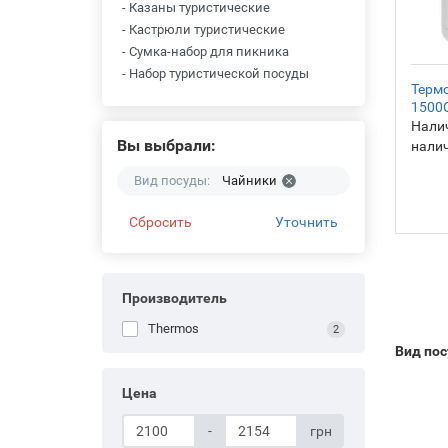
- Казаны туристические
- Кастрюли туристические
- Сумка-набор для пикника
- Набор туристической посуды
Термо
- Термосы
1500C
Налич
Вы выбрали:
нали
Вид посуды:
Чайники
Сбросить
Уточнить
Производитель
Thermos
2
Вид по
Цена
-
грн