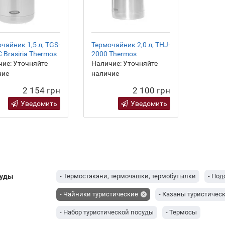
чайник 1,5 л, TGS-
Термочайник 2,0 л, THJ-
 Brasiria Thermos
2000 Thermos
ие:
Уточняйте
Наличие:
Уточняйте
чие
наличие
2 154 грн
2 100 грн
Уведомить
Уведомить
суды
- Термостакани, термочашки, термобутылки
- Под
- Чайники туристические
- Казаны туристичес
- Набор туристической посуды
- Термосы