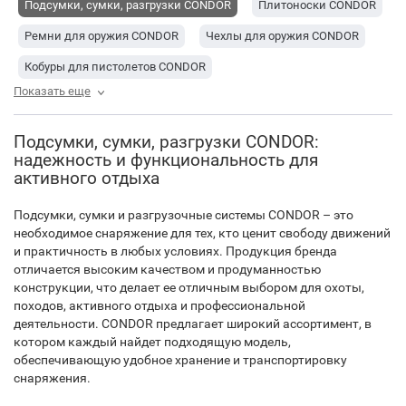
Подсумки, сумки, разгрузки CONDOR
Плитоноски CONDOR
Ремни для оружия CONDOR
Чехлы для оружия CONDOR
Кобуры для пистолетов CONDOR
Показать еще
Товары для охоты и стрельбы CONDOR
Рюкзаки CONDOR
Сумки дорожные (спортивные) CONDOR
Подсумки, сумки, разгрузки CONDOR:
надежность и функциональность для
Рюкзаки и сумки CONDOR
активного отдыха
Туристические рюкзаки CONDOR
Подсумки, сумки и разгрузочные системы CONDOR – это
необходимое снаряжение для тех, кто ценит свободу движений
и практичность в любых условиях. Продукция бренда
отличается высоким качеством и продуманностью
конструкции, что делает ее отличным выбором для охоты,
походов, активного отдыха и профессиональной
деятельности. CONDOR предлагает широкий ассортимент, в
котором каждый найдет подходящую модель,
обеспечивающую удобное хранение и транспортировку
снаряжения.