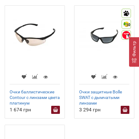
9
10
9
Фильтр
Очки баллистические
Очки защитные Bolle
Contour с линзами цвета
SWAT с дымчатыми
платинум
линзами
1 674 грн
3 294 грн