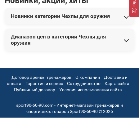
Новинки, акции, хиты
Новинки категории Чехлы для оружия
В этой категории представлены следующие новинки:
Диапазон цен в категории Чехлы для
Чехол для гладкоствольного ружья 135 см (олива)
2 330
оружия
грн
Чехол для гладкоствольного ружья 135 см черный
2 330
Цены на товары варьируются от 1 055 грн до 12 204 грн.
грн
Чехол для оружия Savior Equipment 55'' American Classic
Gray арт.RB-5512DG-V1-GS
8 888 грн
Договор аренды тренажеров
О компании
Доставка и
Чехол для оружия Savior Equipment 55'' American Classic
оплата
Гарантия и сервис
Сотрудничество
Карта сайта
FDE арт.RB-5512DG-V1-TN
8 888 грн
Публичный договор
Условия использования сайта
FO481-1932-054V Чехол ружейный "Beretta" Uniform Pro
EVO Soft 138cm арт.FO481-1932-054V
6 048 грн
sport90-60-90.com - Интернет-магазин тренажеров и
спортивных товаров Sport90-60-90 © 2026