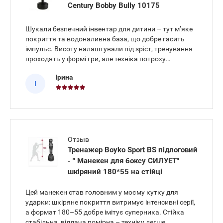
Century Bobby Bully 10175
Шукали безпечний інвентар для дитини – тут м’яке
покриття та водоналивна база, що добре гасить
імпульс. Висоту налаштували під зріст, тренування
проходять у формі гри, але техніка потроху
формується. Поверхня легко миється, удари
Ірина
приймає м’яко, без «відбивання» рук. Син став
І
витривалішим, дисципліна
Отзыв
Тренажер Boyko Sport BS підлоговий
- " Манекен для боксу СИЛУЕТ"
шкіряний 180*55 на стійці
Цей манекен став головним у моєму кутку для
ударки: шкіряне покриття витримує інтенсивні серії,
а формат 180–55 добре імітує суперника. Стійка
стабільна, віддача помірна – техніку легше