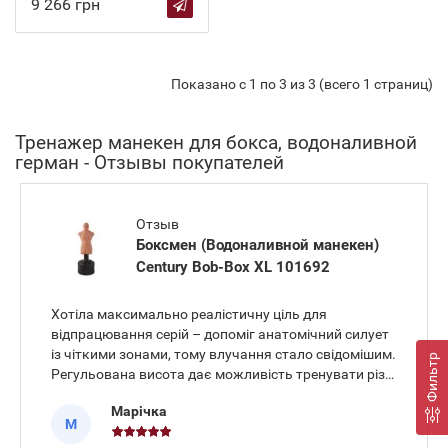
9 266 грн
Показано с 1 по 3 из 3 (всего 1 страниц)
Тренажер манекен для бокса, водоналивной
герман - Отзывы покупателей
Отзыв
Боксмен (Водоналивной манекен)
Century Bob-Box XL 101692
Хотіла максимально реалістичну ціль для
відпрацювання серій – допоміг анатомічний силует
із чіткими зонами, тому влучання стало свідомішим.
Фильтр
Регульована висота дає можливість тренувати різні
сценарії, від джебів до аперкотів. Основа
Марічка
водоналивна, стійка, квартира не гуде, сусіди не
М
нервують. Матеріал