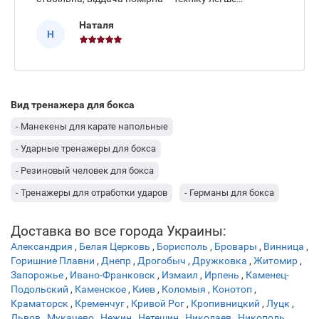
контролювати. Зручно відпрацьовувати зміни
Наталя
рівнів та корпус. Після двох тижнів помітно
Н
підтягнувся таймінг, влучан
Вид тренажера для бокса
- Манекены для карате напольные
- Ударные тренажеры для бокса
- Резиновый человек для бокса
- Тренажеры для отработки ударов
- Германы для бокса
- Манекены для отработки ударов
- Тренажеры для бокса
Доставка во все города Украины:
- Манекены для бокса напольные
Александрия
,
Белая Церковь
,
Борисполь
,
Бровары
,
Винница
,
Горишние Плавни
,
Днепр
,
Дрогобыч
,
Дружковка
,
Житомир
,
Запорожье
,
Ивано-Франковск
,
Измаил
,
Ирпень
,
Каменец-
Подольский
,
Каменское
,
Киев
,
Коломыя
,
Конотоп
,
Краматорск
,
Кременчуг
,
Кривой Рог
,
Кропивницкий
,
Луцк
,
Львов
,
Мукачево
,
Нежин
,
Нетешин
,
Николаев
,
Никополь
,