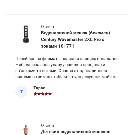
Отзыв
Водоналивной мешок (боксмен)
Century Wavemaster 2XL Pro с
зонами 101771
Перейшов на формат з великою площею попадання
– збільшена зона удару дозволяє працювати
зв’язками та ногами. Основа з водоналивною
системою тримає стабільність, пересувань майже
немає. Покриття витривале, після тренувань просто
Тарас
протер – і порядок. Висота налаштовується під
Т
комбінації, коліна та лоу-
Отзыв
Детский водоналивной манекен