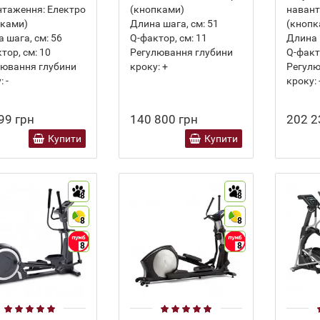
нтаження:
Електро
(кнопками)
навант
пками)
Длина шага, см:
51
(кнопк
 шага, см:
56
Q-фактор, см:
11
Длина 
тор, см:
10
Регулювання глубини
Q-факт
лювання глубини
кроку:
+
Регулю
:
-
кроку:
99 грн
140 800 грн
202 2
Купити
Купити
8
8
8
8
8
8