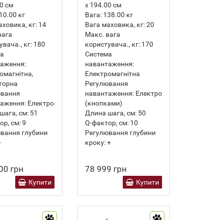
00 см
х 194.00 см
10.00
кг
Вага:
138.00
кг
аховика, кг:
14
Вага маховика, кг:
20
вага
Макс. вага
вача., кг:
180
користувача., кг:
170
ма
Система
аження:
навантаження:
омагнітна,
Електромагнітна
торна
Регулювання
ювання
навантаження:
Електро
аження:
Електро
(кнопками)
шага, см:
51
Длина шага, см:
50
ор, см:
9
Q-фактор, см:
10
вання глубини
Регулювання глубини
-
кроку:
+
00 грн
78 999 грн
Купити
Купити