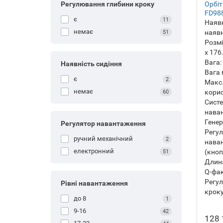
Орбітр
Регулювання глибини кроку
FD98
є
11
Наявн
немає
наявн
51
Розмі
х 176
Вага:
Наявність сидіння
Вага 
є
2
Макс.
немає
корис
60
Сист
нава
Гене
Регулятор навантаження
Регу
ручний механічний
2
нава
електронний
(кно
51
Длина
Q-фак
Регу
Рівні навантаження
кроку
до 8
1
9-16
42
128 