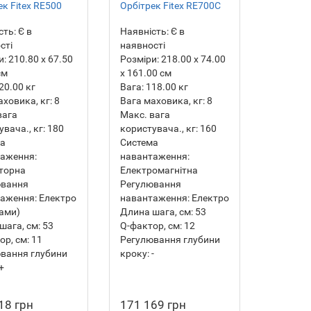
ек Fitex RE500
Орбітрек Fitex RE700C
сть:
Є в
Наявність:
Є в
сті
наявності
и:
210.80 х 67.50
Розміри:
218.00 х 74.00
см
х 161.00 см
20.00
кг
Вага:
118.00
кг
аховика, кг:
8
Вага маховика, кг:
8
вага
Макс. вага
вача., кг:
180
користувача., кг:
160
ма
Система
аження:
навантаження:
торна
Електромагнітна
ювання
Регулювання
аження:
Електро
навантаження:
Електро
ами)
Длина шага, см:
53
шага, см:
53
Q-фактор, см:
12
ор, см:
11
Регулювання глубини
вання глубини
кроку:
-
+
18 грн
171 169 грн