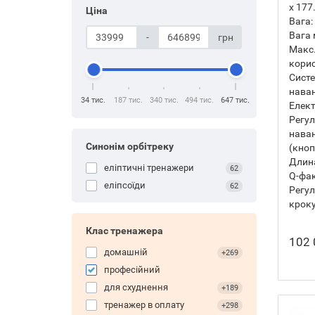
х 177
Ціна
Вага:
Вага 
-
грн
Макс.
корис
Сист
нава
34 тис.
187 тис.
340 тис.
494 тис.
647 тис.
Елект
Регу
нава
Синонім орбітреку
(кно
Длина
еліптичні тренажери
62
Q-фак
еліпсоїди
62
Регу
кроку
Клас тренажера
102 
домашній
+269
професійний
для схуднення
+189
тренажер в оплату
+298