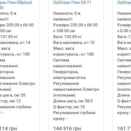
ек Fitex Elliptical
Орбітрек Fitex ES-71
Орбітр
80
ість:
Є в
Наявність:
Є в
Наявні
ості
наявності
наявно
ри:
205.00 х 66.00
Розміри:
230.00 х 68.00
Розмір
.00 см
х 168.00 см
х 0.00 
137.00
кг
Вага:
130.00
кг
Вага:
1
маховика, кг:
14
Вага маховика, кг:
10
Вага м
 вага
Макс. вага
Макс. 
тувача., кг:
180
користувача., кг:
180
користу
ема
Система
Систе
нтаження:
навантаження:
навант
раторна
Генераторна,
Генера
лювання
електромагнітна
Регул
нтаження:
Електро
Регулювання
навант
пками)
навантаження:
Електро
(кнопк
 шага, см:
55
(кнопками)
Длина 
тор, см:
12
Длина шага, см:
58,5
Q-факт
лювання глубини
Q-фактор, см:
10
Регулю
:
-
Регулювання глубини
кроку:
кроку:
-
114 грн
144 916 грн
161 7