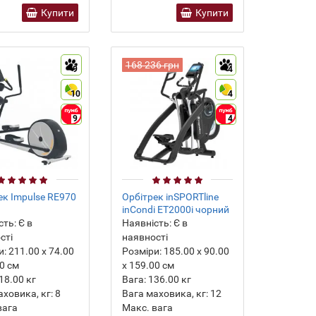
Купити
Купити
168 236 грн
9
4
10
4
9
4
ек Impulse RE970
Орбітрек inSPORTline
inCondi ET2000i чорний
сть:
Є в
Наявність:
Є в
сті
наявності
и:
211.00 х 74.00
Розміри:
185.00 х 90.00
00 см
х 159.00 см
18.00
кг
Вага:
136.00
кг
аховика, кг:
8
Вага маховика, кг:
12
вага
Макс. вага