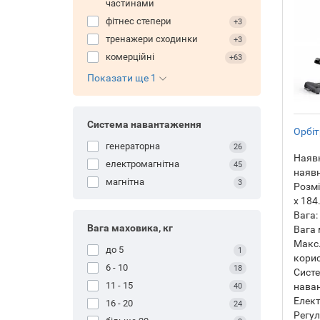
частинами
фітнес степери
+3
тренажери сходинки
+3
комерційні
+63
Показати ще 1
Система навантаження
Орбіт
генераторна
26
Наявн
електромагнітна
45
наявн
магнітна
3
Розмі
х 184
Вага:
Вага маховика, кг
Вага 
Макс.
до 5
1
корис
6 - 10
18
Сист
11 - 15
нава
40
Елект
16 - 20
24
Регу