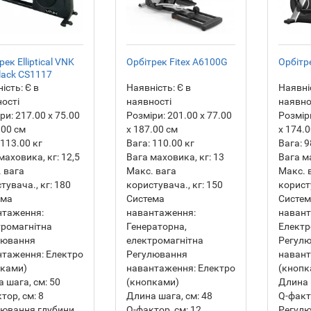
рек Elliptical VNK
Орбітрек Fitex A6100G
Орбітр
lack CS1117
ість:
Є в
Наявність:
Є в
Наявні
ості
наявності
наявно
ри:
217.00 х 75.00
Розміри:
201.00 х 77.00
Розмір
.00 см
х 187.00 см
х 174.
113.00
кг
Вага:
110.00
кг
Вага:
9
маховика, кг:
12,5
Вага маховика, кг:
13
Вага м
 вага
Макс. вага
Макс. 
тувача., кг:
180
користувача., кг:
150
користу
ема
Система
Систе
нтаження:
навантаження:
навант
ромагнітна
Генераторна,
Електр
лювання
електромагнітна
Регул
нтаження:
Електро
Регулювання
навант
пками)
навантаження:
Електро
(кнопк
 шага, см:
50
(кнопками)
Длина 
тор, см:
8
Длина шага, см:
48
Q-факт
лювання глубини
Q-фактор, см:
12
Регулю