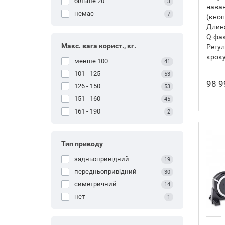
більше 20
3
нава
немає
7
(кно
Длина
Q-фак
Макс. вага корист., кг.
Регу
кроку
менше 100
41
101 - 125
53
98 9
126 - 150
53
151 - 160
45
161 - 190
2
Тип приводу
задньопривідний
19
передньопривідний
30
симетричний
14
нет
1