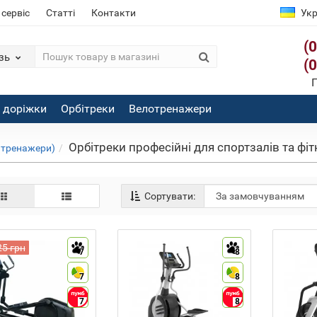
 сервіс
Статті
Контакти
Укр
(
зь
(
П
і доріжки
Орбітреки
Велотренажери
Орбітреки професійні для спортзалів та фіт
і тренажери)
Сортувати:
25 грн
7
8
7
8
7
8