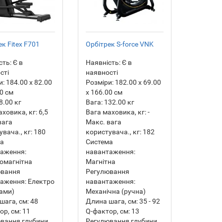
ек Fitex F701
Орбітрек S-force VNK
сть:
Є в
Наявність:
Є в
сті
наявності
и:
184.00 х 82.00
Розміри:
182.00 х 69.00
00 см
х 166.00 см
8.00
кг
Вага:
132.00
кг
аховика, кг:
6,5
Вага маховика, кг:
-
вага
Макс. вага
вача., кг:
180
користувача., кг:
182
ма
Система
аження:
навантаження:
омагнітна
Магнітна
ювання
Регулювання
аження:
Електро
навантаження:
ами)
Механічна (ручна)
шага, см:
48
Длина шага, см:
35 - 92
ор, см:
11
Q-фактор, см:
13
вання глубини
Регулювання глубини