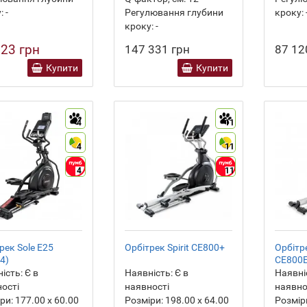
:
-
Регулювання глубини
кроку:
кроку:
-
023 грн
147 331 грн
87 12
Купити
Купити
4
11
4
11
4
11
рек Sole E25
Орбітрек Spirit CE800+
Орбітре
4)
CE800
ість:
Є в
Наявність:
Є в
Наявні
ості
наявності
наявно
ри:
177.00 х 60.00
Розміри:
198.00 х 64.00
Розмір