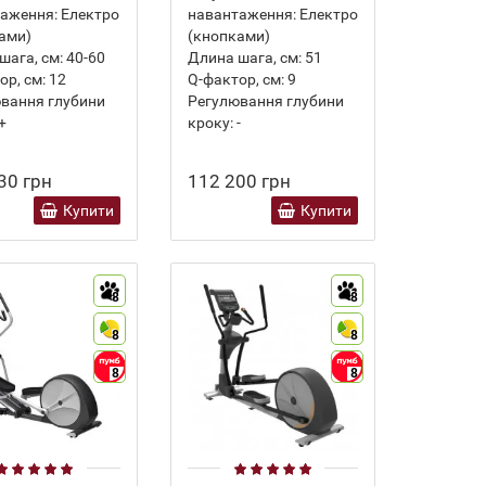
аження:
Електро
навантаження:
Електро
ами)
(кнопками)
шага, см:
40-60
Длина шага, см:
51
ор, см:
12
Q-фактор, см:
9
вання глубини
Регулювання глубини
+
кроку:
-
30 грн
112 200 грн
Купити
Купити
8
8
8
8
8
8