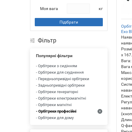
Моя вага
кг
Підібрати
Орбіт
Exo B
Наявн
Фільтр
наявн
Розмі
х 167
Популярні фільтри
Вага:
- Орбітреки з сидінням
Вага 
- Орбітреки для схуднення
Макс.
корис
- Передньопривідні орбітреки
Сист
- Задньопривідні орбітреки
нава
- Орбітреки генераторні
Елект
- Орбітреки електромагнітні
Регу
- Орбітреки магнітні
нава
- Орбітреки професійні
(кно
- Орбітреки для дому
Длина
Q-фак
Регу