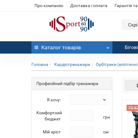
Про компанію
Доставка і оплата
Гарантія та
Скрі
Каталог
товарів
Бігов
Головна
Кардіотренажери
Орбітреки (еліптичн
Професійний підбір тренажера
Я хочу:
73 6
Комфортний
грн
бюджет
Мій зріст
см