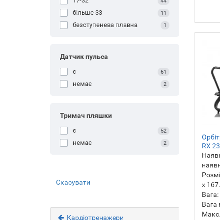
17-32
44
більше 33
11
безступенева плавна
1
Датчик пульса
є
61
немає
2
Тримач пляшки
є
52
Орбіт
немає
2
RX 23
Наявн
наявн
Розмі
Скасувати
х 167
Вага:
Вага 
Макс.
Кардіотренажери