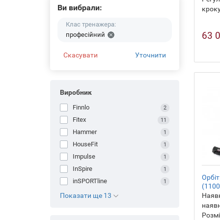
Ви вибрали:
кроку
Клас тренажера:
63 
професійний
Скасувати
Уточнити
Виробник
Finnlo
2
Fitex
11
Hammer
1
HouseFit
1
Impulse
1
InSpire
1
Орбіт
inSPORTline
1
(1100
Наявн
Показати ще 13
наявн
Розмі