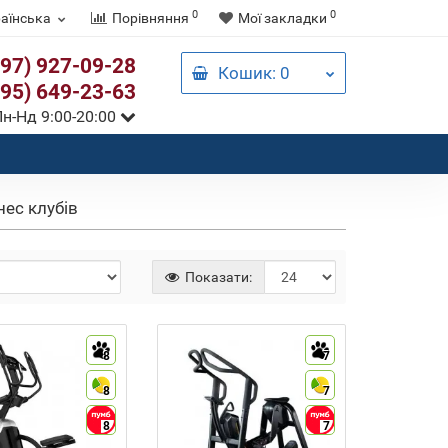
0
0
аїнська
Порівняння
Мої закладки
097) 927-09-28
Кошик
: 0
095) 649-23-63
н-Нд 9:00-20:00
нес клубів
Показати:
8
7
8
7
8
7