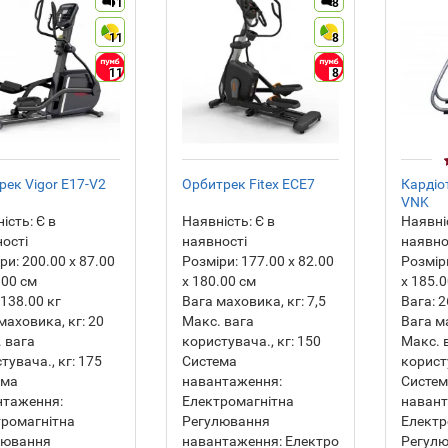
11
8
11
8
11
8
рек Vigor E17-V2
Орбитрек Fitex ECE7
Кардіо
VNK
ість:
Є в
Наявність:
Є в
Наявні
ості
наявності
наявно
ри:
200.00 х 87.00
Розміри:
177.00 х 82.00
Розмір
.00 см
х 180.00 см
х 185.
138.00
кг
Вага маховика, кг:
7,5
Вага:
2
маховика, кг:
20
Макс. вага
Вага м
 вага
користувача., кг:
150
Макс. 
тувача., кг:
175
Система
користу
ема
навантаження:
Систе
нтаження:
Електромагнітна
навант
ромагнітна
Регулювання
Електр
лювання
навантаження:
Електро
Регул