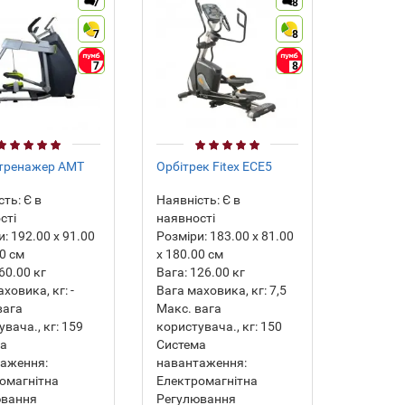
7
8
7
8
7
8
тренажер AMT
Орбітрек Fitex ECE5
сть:
Є в
Наявність:
Є в
сті
наявності
и:
192.00 х 91.00
Розміри:
183.00 х 81.00
00 см
х 180.00 см
60.00
кг
Вага:
126.00
кг
аховика, кг:
-
Вага маховика, кг:
7,5
вага
Макс. вага
вача., кг:
159
користувача., кг:
150
ма
Система
аження:
навантаження:
омагнітна
Електромагнітна
ювання
Регулювання