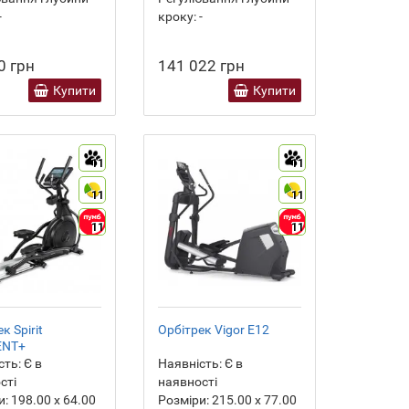
-
кроку:
-
0 грн
141 022 грн
Купити
Купити
11
11
11
11
11
11
к Spirit
Орбітрек Vigor E12
ENT+
сть:
Є в
Наявність:
Є в
сті
наявності
и:
198.00 х 64.00
Розміри:
215.00 х 77.00