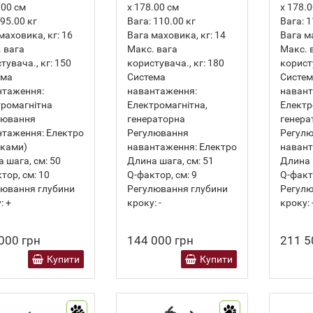
.00 см
х 178.00 см
х 178.
95.00
кг
Вага:
110.00
кг
Вага:
1
маховика, кг:
16
Вага маховика, кг:
14
Вага м
 вага
Макс. вага
Макс. 
тувача., кг:
150
користувача., кг:
180
користу
ема
Система
Систе
нтаження:
навантаження:
навант
ромагнітна
Електромагнітна,
Електр
лювання
генераторна
генера
нтаження:
Електро
Регулювання
Регул
пками)
навантаження:
Електро
навант
 шага, см:
50
Длина шага, см:
51
Длина 
тор, см:
10
Q-фактор, см:
9
Q-факт
лювання глубини
Регулювання глубини
Регулю
:
+
кроку:
-
кроку:
000 грн
144 000 грн
211 5
Купити
Купити