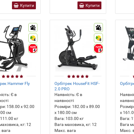
Купити
Купити
4
8
4
8
4
8
рек Hammer Fly
Орбітрек HouseFit HSF-
Орбітр
2.0 PRO
ість:
Є в
Наявність:
Є в
Наявні
ості
наявності
наявно
ри:
158.00 х 92.00
Розміри:
182.00 х 89.00
Розмір
.00 см
х 180.00 см
х 161.
111.00
кг
Вага:
103.00
кг
Вага:
1
маховика, кг:
12
Вага маховика, кг:
12
Вага м
 вага
Макс. вага
Макс. 