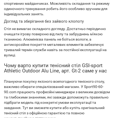
спортивних майданчиках. Можливість складання та режиму
одиночного тренування робить його особливо зручним для
індивідуальних занять.
Догляд та зберігання без зайвого клопоту
Стіл не вимагає складного догляду. Достатньо періодично
очищати ігрову поверхню від пилу та забруднень м'якою
тканиною. Алюмінієва панель не боїться вологи, а
антикорозійне покриття металевих елементів забезпечує
тривалий термін служби навіть за постійної експлуатації на
вулиці.
Чому варто купити тенісний стіл GSI-sport
Athletic Outdoor Alu Line, арт. Gt-2 саме у нас
Плануючи покупку якісного всепогодного тенісного столу,
важливо обирати спеціалізований магазин. У Sport90-60-
90.com працюють професійні менеджери з великим досвідом
та глибокими знаннями, які завжди допоможуть правильно
підібрати модель під конкретні умови експлуатації та
завдання. Тут ви зможете купити або купіть оригінальний
тенісний стіл з офіційною гарантією та повною