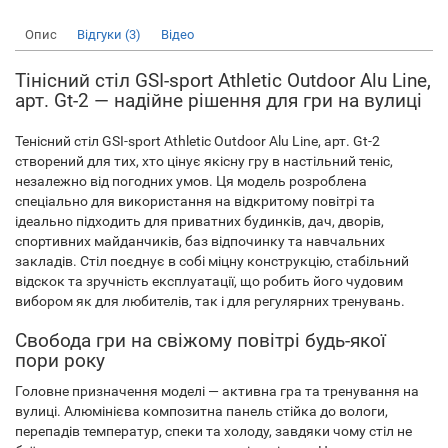
Опис
Відгуки (3)
Відео
Тінісний стіл GSI-sport Athletic Outdoor Alu Line,
арт. Gt-2 — надійне рішення для гри на вулиці
Тенісний стіл GSI-sport Athletic Outdoor Alu Line, арт. Gt-2
створений для тих, хто цінує якісну гру в настільний теніс,
незалежно від погодних умов. Ця модель розроблена
спеціально для використання на відкритому повітрі та
ідеально підходить для приватних будинків, дач, дворів,
спортивних майданчиків, баз відпочинку та навчальних
закладів. Стіл поєднує в собі міцну конструкцію, стабільний
відскок та зручність експлуатації, що робить його чудовим
вибором як для любителів, так і для регулярних тренувань.
Свобода гри на свіжому повітрі будь-якої
пори року
Головне призначення моделі — активна гра та тренування на
вулиці. Алюмінієва композитна панель стійка до вологи,
перепадів температур, спеки та холоду, завдяки чому стіл не