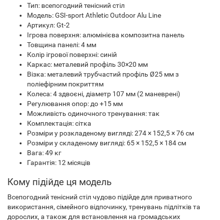
Тип: всепогодний тенісний стіл
Модель: GSI-sport Athletic Outdoor Alu Line
Артикул: Gt-2
Ігрова поверхня: алюмінієва композитна панель
Товщина панелі: 4 мм
Колір ігрової поверхні: синій
Каркас: металевий профіль 30×20 мм
Візка: металевий трубчастий профіль Ø25 мм з
поліефірним покриттям
Колеса: 4 здвоєні, діаметр 107 мм (2 маневрені)
Регулювання опор: до +15 мм
Можливість одиночного тренування: так
Комплектація: сітка
Розміри у розкладеному вигляді: 274 × 152,5 × 76 см
Розміри у складеному вигляді: 65 × 152,5 × 184 см
Вага: 49 кг
Гарантія: 12 місяців
Кому підійде ця модель
Всепогодний тенісний стіл чудово підійде для приватного
використання, сімейного відпочинку, тренувань підлітків та
дорослих, а також для встановлення на громадських