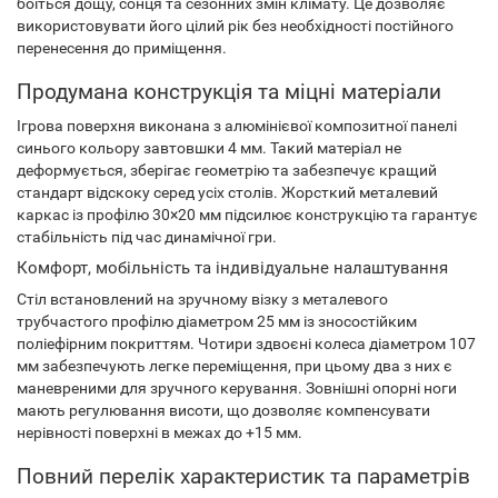
боїться дощу, сонця та сезонних змін клімату. Це дозволяє
використовувати його цілий рік без необхідності постійного
перенесення до приміщення.
Продумана конструкція та міцні матеріали
Ігрова поверхня виконана з алюмінієвої композитної панелі
синього кольору завтовшки 4 мм. Такий матеріал не
деформується, зберігає геометрію та забезпечує кращий
стандарт відскоку серед усіх столів. Жорсткий металевий
каркас із профілю 30×20 мм підсилює конструкцію та гарантує
стабільність під час динамічної гри.
Комфорт, мобільність та індивідуальне налаштування
Стіл встановлений на зручному візку з металевого
трубчастого профілю діаметром 25 мм із зносостійким
поліефірним покриттям. Чотири здвоєні колеса діаметром 107
мм забезпечують легке переміщення, при цьому два з них є
маневреними для зручного керування. Зовнішні опорні ноги
мають регулювання висоти, що дозволяє компенсувати
нерівності поверхні в межах до +15 мм.
Повний перелік характеристик та параметрів