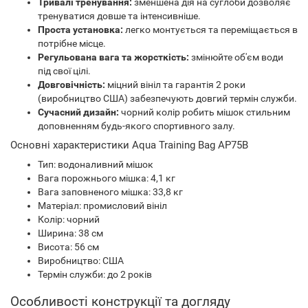
Тривалі тренування:
зменшена дія на суглоби дозволяє
тренуватися довше та інтенсивніше.
Проста установка:
легко монтується та переміщається в
потрібне місце.
Регульована вага та жорсткість:
змінюйте об'єм води
під свої цілі.
Довговічність:
міцний вініл та гарантія 2 роки
(виробництво США) забезпечують довгий термін служби.
Сучасний дизайн:
чорний колір робить мішок стильним
доповненням будь-якого спортивного залу.
Основні характеристики Aqua Training Bag AP75B
Тип: водоналивний мішок
Вага порожнього мішка: 4,1 кг
Вага заповненого мішка: 33,8 кг
Матеріал: промисловий вініл
Колір: чорний
Ширина: 38 см
Висота: 56 см
Виробництво: США
Термін служби: до 2 років
Особливості конструкції та догляду