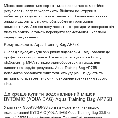
Мішок поставляється порожнім, що дозволяє самостійно
регулювати вагу та жорсткість. Вінілова конструкція
забезпечує надійність та довговічність. Водяне наповнення
знижує ударну дію на суглоби, роблячи тренування
комфортними. Для догляду достатньо протирати поверхню від
пилу та вологи, а також перевіряти герметичність клапана
перед тренуванням.
Кому підходить Aqua Training Bag AP75B
Снаряд підходить для всіх рівнів підготовки – від новачків до
професійних спортсменів. Він використовується в боксі,
кікбоксингу, ММА та інших єдиноборствах, а також для
силових та кардіотренувань. Aqua Training Bag AP75B
допомагає розвивати силу, точність ударів, швидкість та
витривалість, забезпечуючи повноцінне тренування всього
тіла.
Де краще купити водоналивний мішок
BYTOMIC (AQUA BAG) Aqua Training Bag AP75B
У магазині
Sport90-60-90.com
ви можете купити мішок
водоналивний BYTOMIC (AQUA BAG) Aqua Training Bag 33,8 кг
чорний AP75B за вигідною ціною. Професійні менеджери