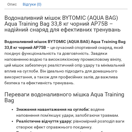
Опис
Відгуки (0)
Водоналивний мішок BYTOMIC (AQUA BAG)
Aqua Training Bag 33,8 кг чорний AP75B –
надійний снаряд для ефективних тренувань
Водоналивний мішок BYTOMIC (AQUA BAG) Aqua Training Bag
33,8 кг чорний AP75B
– це сучасний спортивний снаряд, який
поєднує функціональність та довговічність. Завдяки
наповненню водою та високоякісному промисловому вінілу,
цей мішок забезпечує реалістичний опір удару та мінімальний
вплив на суглоби. Він ідеально підходить для домашнього
використання, а також для професійних залів, де важлива
безпека та ефективність тренувань.
Переваги водоналивного мішка Aqua Training
Bag
Зниження навантаження на суглоби:
водяне
наповнення пом'якшує удари, запобігаючи травмам.
Реалістичне відчуття удару:
рівномірний розподіл ваги
створює ефект справжнього поєдинку.