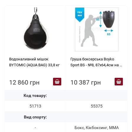
Водоналивний мішок
Груша боксерська Boyko
BYTOMIC (AQUA BAG) 33,8 кг
Sport BS - №8, 87х64,4см на 6
ременях
12 860 грн
10 387 грн
Код товару:
51713
55375
Вид спорту:
-
Бокс, Кікбоксинг, ММА