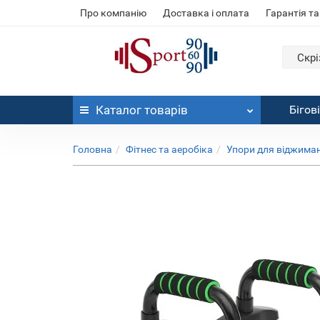
Про компанію
Доставка і оплата
Гарантія та
Скрі
Каталог
товарів
Бігов
Головна
Фітнес та аеробіка
Упори для віджима