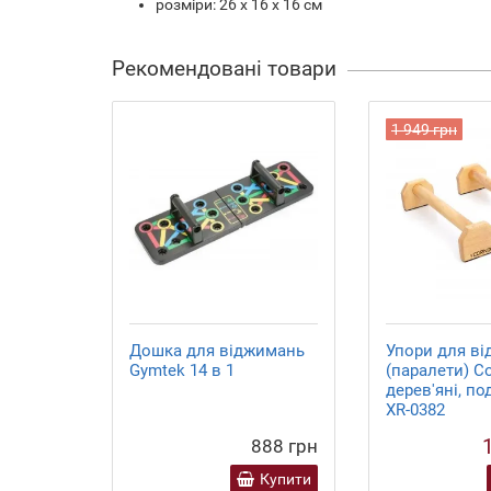
розміри: 26 x 16 x 16 см
Рекомендовані товари
1 949 грн
Дошка для віджимань
Упори для в
Gymtek 14 в 1
(паралети) Co
дерев'яні, п
XR-0382
888 грн
Купити