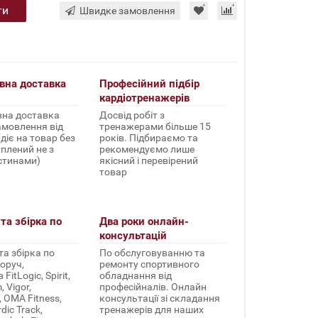
ти
Швидке замовлення
вна доставка
Професійний підбір
кардіотренажерів
на доставка
Досвід робіт з
амовлення від
тренажерами більше 15
(діє на товар без
років. Підбираємо та
уплений не з
рекомендуємо лише
стинами)
якісний і перевірений
товар
та збірка по
Два роки онлайн-
консультацій
а збірка по
По обслуговуванню та
оруч,
ремонту спортивного
FitLogic, Spirit,
обладнання від
 Vigor,
професійналів. Онлайн
, OMA Fitness,
консультації зі складання
rdic Track,
тренажерів для наших