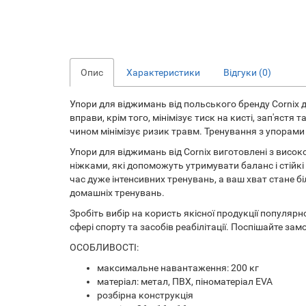
Опис
Характеристики
Відгуки (0)
Упори для віджимань від польського бренду Cornix 
вправи, крім того, мінімізує тиск на кисті, зап'яс
чином мінімізує ризик травм. Тренування з упорами д
Упори для віджимань від Cornix виготовлені з висок
ніжками, які допоможуть утримувати баланс і стійкі
час дуже інтенсивних тренувань, а ваш хват стане 
домашніх тренувань.
Зробіть вибір на користь якісної продукції популя
сфері спорту та засобів реабілітації. Поспішайте з
ОСОБЛИВОСТІ:
максимальне навантаження: 200 кг
матеріал: метал, ПВХ, піноматеріал EVA
розбірна конструкція