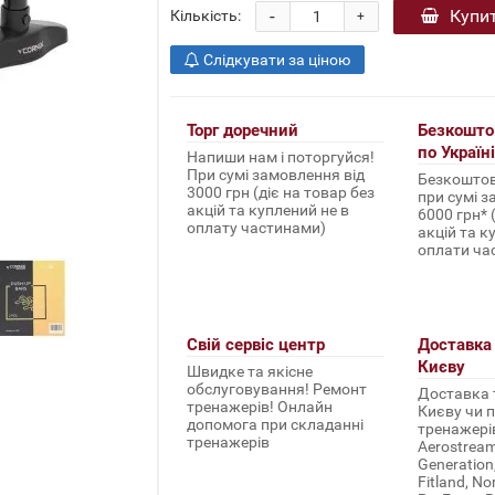
-
Купи
Кількість:
+
Слідкувати за ціною
Торг доречний
Безкошто
по Україні
Напиши нам і поторгуйся!
При сумі замовлення від
Безкоштов
3000 грн (діє на товар без
при сумі з
акцій та куплений не в
6000 грн* 
оплату частинами)
акцій та к
оплати ча
Свій сервіс центр
Доставка 
Києву
Швидке та якісне
обслуговування! Ремонт
Доставка т
тренажерів! Онлайн
Києву чи п
допомога при складанні
тренажерів 
тренажерів
Aerostream,
Generation
Fitland, No