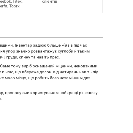
ebok, Fitex,
клієнтів
erfit, Toorx
шими. Інвентар задіює більше м'язів під час
тання упор значно розвантажує суглоби й таким
і, груди, спину та навіть прес.
е. Саме тому виріб оснащений міцними, нековзкими
 піною, що вбереже долоні від натирань навіть під
же мало місця, що робить його незамінним для
нтар, пропонуючи користувачам найкращі рішення у
з.