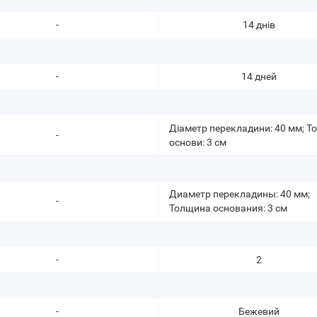
-
14 днів
-
14 дней
Діаметр перекладини: 40 мм; 
-
основи: 3 см
Диаметр перекладины: 40 мм;
-
Толщина основания: 3 см
-
2
-
Бежевий