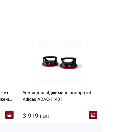
ети)
Упори для віджимань поворотні
вжені
Adidas ADAC-11401
3 919 грн