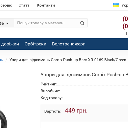
 сервіс
Статті
Контакти
Укр
(
зь
(
П
і доріжки
Орбітреки
Велотренажери
нь
Упори для віджимань Cornix Push-up Bars XR-0169 Black/Green
Упори для віджимань Cornix Push-up B
Рейтинг:
Виробник:
Код товару:
449 грн.
Вартість: