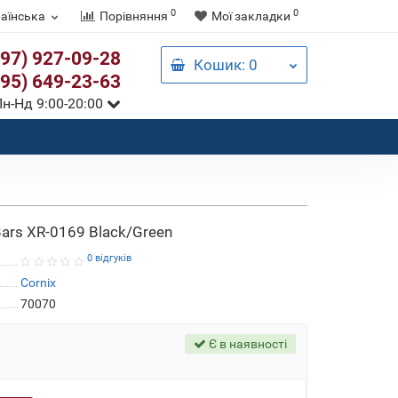
0
0
аїнська
Порівняння
Мої закладки
097) 927-09-28
Кошик
: 0
095) 649-23-63
н-Нд 9:00-20:00
ars XR-0169 Black/Green
0 відгуків
Cornix
70070
Є в наявності