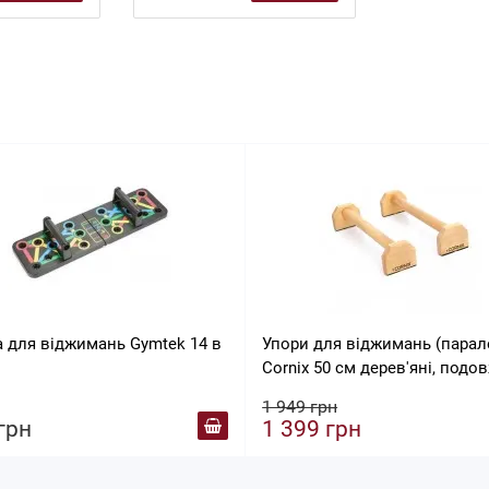
 для віджимань Gymtek 14 в
Упори для віджимань (парал
Cornix 50 см дерев'яні, подо
XR-0382
1 949 грн
грн
1 399 грн