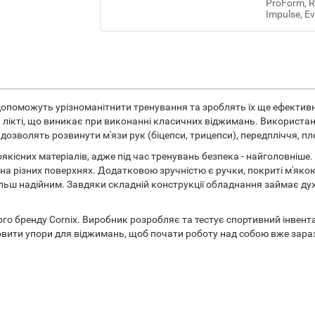
ProForm, Re
Impulse, Ev
допоможуть урізноманітнити тренування та зроблять їх ще ефективні
тя та лікті, що виникає при виконанні класичних віджимань. Викорис
озволять розвинути м'язи рук (біцепси, трицепси), передпліччя, плеч
оякісних матеріалів, адже під час тренувань безпека - найголовніш
 на різних поверхнях. Додатковою зручністю є ручки, покриті м'якою
більш надійним. Завдяки складній конструкції обладнання займає ду
рного бренду Cornix. Виробник розробляє та тестує спортивний інве
амовити упори для віджимань, щоб почати роботу над собою вже зара