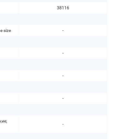
38116
e size
-
-
-
-
кие;
-