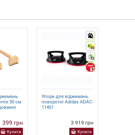
9
10
12
9
іджимань
Упори для віджимань
rnix 50 см
поворотні Adidas ADAC-
одовжені
11401
1 399 грн
3 919 грн
Купити
Купити