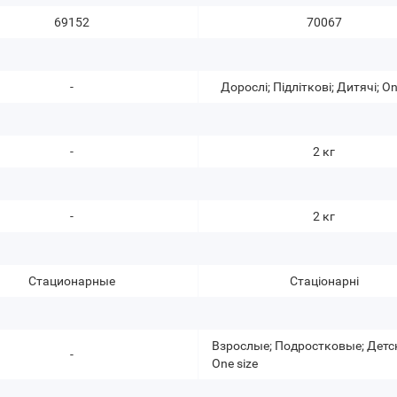
69152
70067
-
Дорослі; Підліткові; Дитячі; On
-
2 кг
-
2 кг
Стационарные
Стаціонарні
Взрослые; Подростковые; Детс
-
One size