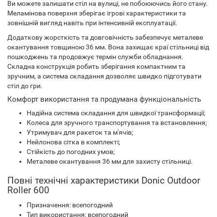
Ви можете залишати стіл на вулиці, не побоюючись його стану.
Меламінова поверхня зберігає ігрові характеристики та
зовнішній вигляд навіть при інтенсивній експлуатації.
Додаткову жорсткість та довговічність забезпечує металеве
окантування товщиною 36 мм. Вона захищає краї стільниці від
пошкоджень та продовжує термін служби обладнання.
Складна конструкція робить зберігання компактним та
зручним, а система складання дозволяє швидко підготувати
стіл до гри.
Комфорт використання та продумана функціональність
Надійна система складання для швидкої трансформації;
Колеса для зручного транспортування та встановлення;
Утримувач для ракеток та м'ячів;
Нейлонова сітка в комплекті;
Стійкість до погодних умов;
Металеве окантування 36 мм для захисту стільниці.
Повні технічні характеристики Donic Outdoor
Roller 600
Призначення: всепогодний
Тип використання: всепогодний