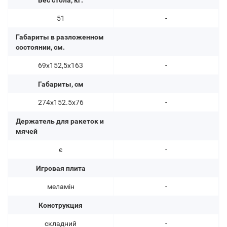
Вес стола, кг.
51
-
Габариты в разложенном
состоянии, см.
69х152,5х163
-
Габариты, см
274х152.5х76
-
Держатель для ракеток и
мячей
є
-
Игровая плита
меламін
-
Конструкция
складний
-