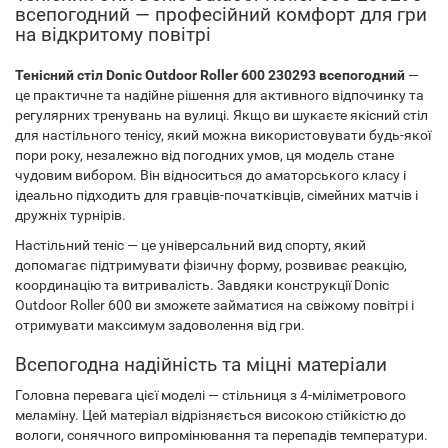
всепогодний — професійний комфорт для гри
на відкритому повітрі
Тенісний стіл Donic Outdoor Roller 600 230293 всепогодний
—
це практичне та надійне рішення для активного відпочинку та
регулярних тренувань на вулиці. Якщо ви шукаєте якісний стіл
для настільного тенісу, який можна використовувати будь-якої
пори року, незалежно від погодних умов, ця модель стане
чудовим вибором. Він відноситься до аматорського класу і
ідеально підходить для гравців-початківців, сімейних матчів і
дружніх турнірів.
Настільний теніс — це універсальний вид спорту, який
допомагає підтримувати фізичну форму, розвиває реакцію,
координацію та витривалість. Завдяки конструкції Donic
Outdoor Roller 600 ви зможете займатися на свіжому повітрі і
отримувати максимум задоволення від гри.
Всепогодна надійність та міцні матеріали
Головна перевага цієї моделі — стільниця з 4-міліметрового
меламіну. Цей матеріал відрізняється високою стійкістю до
вологи, сонячного випромінювання та перепадів температури.