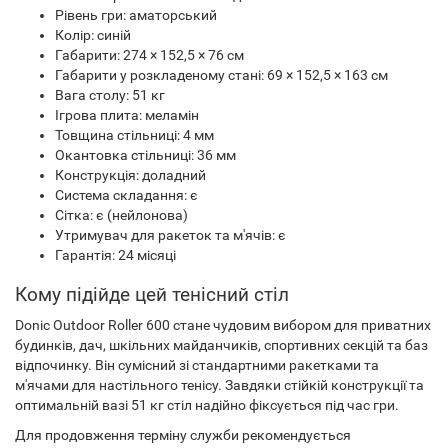
Рівень гри: аматорський
Колір: синій
Габарити: 274 × 152,5 × 76 см
Габарити у розкладеному стані: 69 × 152,5 × 163 см
Вага столу: 51 кг
Ігрова плита: меламін
Товщина стільниці: 4 мм
Окантовка стільниці: 36 мм
Конструкція: доладний
Система складання: є
Сітка: є (нейлонова)
Утримувач для ракеток та м'ячів: є
Гарантія: 24 місяці
Кому підійде цей тенісний стіл
Donic Outdoor Roller 600 стане чудовим вибором для приватних
будинків, дач, шкільних майданчиків, спортивних секцій та баз
відпочинку. Він сумісний зі стандартними ракетками та
м'ячами для настільного тенісу. Завдяки стійкій конструкції та
оптимальній вазі 51 кг стіл надійно фіксується під час гри.
Для продовження терміну служби рекомендується