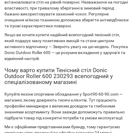
встановлювати стіл на рівній поверхні. Незважаючи на погодні
властивості, при тривалому зберіганні в зимовий період
бажано використовувати захисний чохол. Регулярне
очищення м'якою тканиною допоможе зберегти антивідблиски
та ігрові характеристики поверхні.
Якщо ви хочете купити надійний всепогодний тенісний стіл,
який подарує масу позитивних емоцій та стане центром
активного відпочинку — Зверніть увагу на цю модель. Покупка
Donic Outdoor Roller 600 — це розумне вкладення у здоров'я та
відмінний настрій.
Чому варто купити Тенісний стіл Donic
Outdoor Roller 600 230293 всепогодний у
спеціалізованому магазині
Купуйте якісне спортивне обладнання у Sport90-60-90.com —
магазині, якому довіряють тисячі клієнтів. Тут працюють
професійні менеджери з великим досвідом та глибокими
знаннями асортименту. Вони завжди допоможуть правильно
підібрати товар під конкретні потреби та умови експлуатації.
Ми є офіційними представниками бренду, тому гарантуємо
оригінальність продукції та офіційну гарантію 24 місяці.