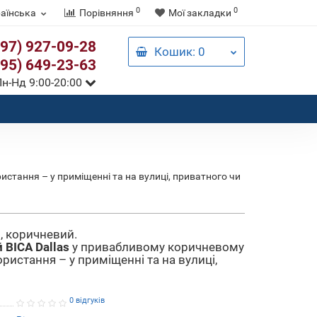
0
0
аїнська
Порівняння
Мої закладки
097) 927-09-28
Кошик
: 0
095) 649-23-63
н-Нд 9:00-20:00
стання – у приміщенні та на вулиці, приватного чи
s, коричневий.
 BICA Dallas
у привабливому коричневому
ристання – у приміщенні та на вулиці,
0 відгуків