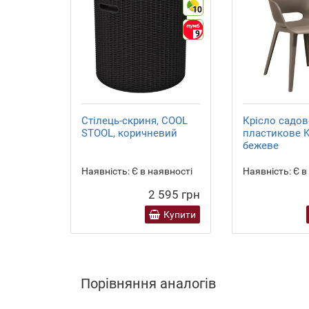
10
9
Стілець-скриня, COOL
Крісло садов
STOOL, коричневий
пластикове Ke
бежеве
Наявність:
Є в наявності
Наявність:
Є в
2 595 грн
Купити
Порівняння аналогів