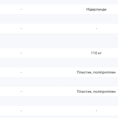
-
Нідерланди
-
-
-
110 кг
-
Пластик, поліпропілен
-
Пластик, поліпропілен
-
-