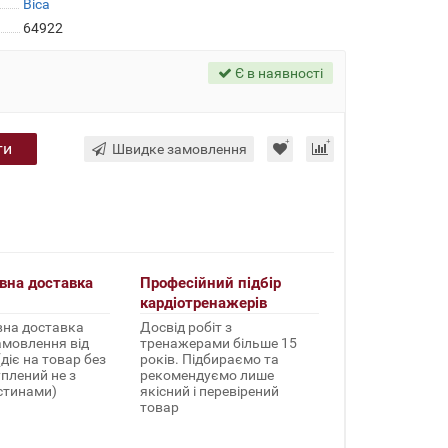
Bica
64922
Є в наявності
ти
Швидке замовлення
вна доставка
Професійний підбір
кардіотренажерів
на доставка
Досвід робіт з
амовлення від
тренажерами більше 15
(діє на товар без
років. Підбираємо та
уплений не з
рекомендуємо лише
стинами)
якісний і перевірений
товар