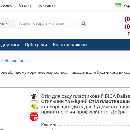
 сервіс
Статті
Контакти
Укр
(
зь
(
П
і доріжки
Орбітреки
Велотренажери
ве обладнання
привабливому коричневому кольорі підходить для будь-якого викори
Стіл для саду пластиковий BICA Dalla
9
Стильний та міцний
Стіл пластиковий
кольорі підходить для будь-якого вико
10
приватного чи професійного. Добре
9
Рейтинг: