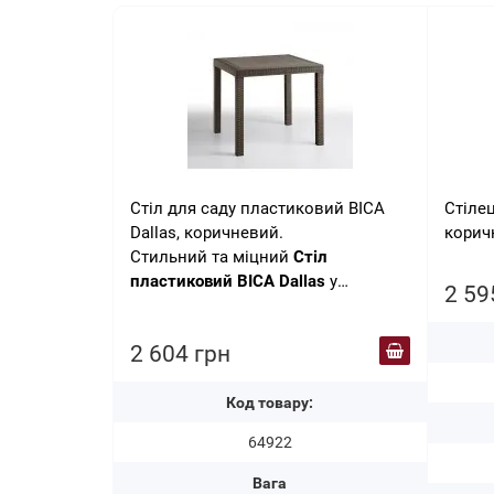
Стіл для саду пластиковий BICA
Стіле
Dallas, коричневий.
корич
Стильний та міцний
Стіл
пластиковий BICA Dallas
у
2 59
привабливому коричневому
кольорі підходить для будь-якого
2 604 грн
використання – у приміщенні та на
вулиці, приватного чи
професійного. Добре
Код товару:
64922
Вага