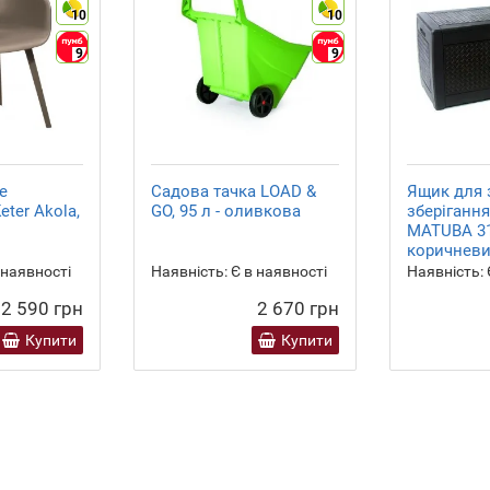
10
10
9
9
е
Садова тачка LOAD &
Ящик для 
ter Akola,
GO, 95 л - оливкова
зберіганн
MATUBA 31
коричнев
 наявності
Наявність:
Є в наявності
Наявність:
2 590 грн
2 670 грн
Купити
Купити