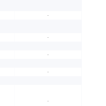
-
-
-
-
-