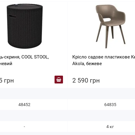
ць-скриня, COOL STOOL,
Крісло садове пластикове Ke
невий
Akola, бежеве
5 грн
2 590 грн
48452
64835
-
4 кг