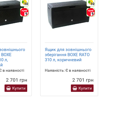
10
10
9
9
зовнішнього
Ящик для зовнішнього
Паркан 
я BOXE
зберігання BOXE RATO
1 метр
0 л,
310 л, коричневий
ий
Є в наявності
Наявність:
Є в наявності
Наявніст
2 701 грн
2 701 грн
Купити
Купити