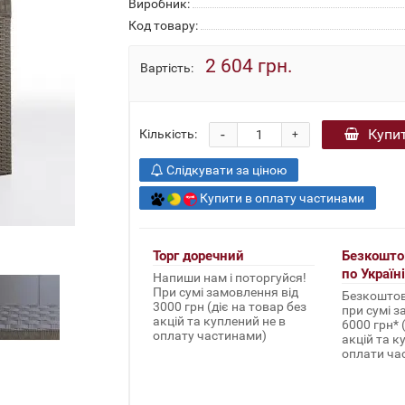
Виробник:
Код товару:
2 604 грн.
Вартість:
-
Купи
Кількість:
+
Слідкувати за ціною
Купити в оплату частинами
Торг доречний
Безкошто
по Україні
Напиши нам і поторгуйся!
При сумі замовлення від
Безкоштов
3000 грн (діє на товар без
при сумі з
акцій та куплений не в
6000 грн* 
оплату частинами)
акцій та к
оплати ча