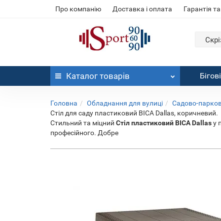
Про компанію
Доставка і оплата
Гарантія та
Скрі
Каталог
товарів
Бігов
Головна
Обладнання для вулиці
Садово-парко
Стіл для саду пластиковий BICA Dallas, коричневий.
Стильний та міцний
Стіл пластиковий BICA Dallas
у 
професійного. Добре