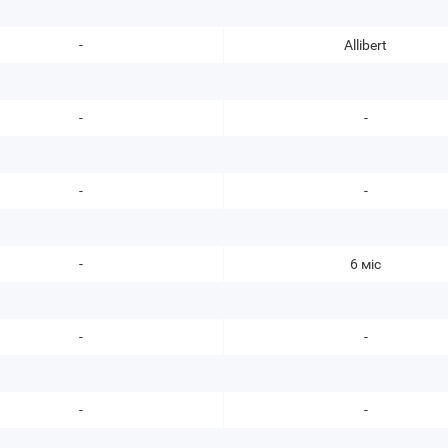
-
Allibert
-
-
-
-
-
6 міс
-
-
-
-