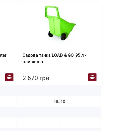
ter
Садова тачка LOAD & GO, 95 л -
Ящик для з
оливкова
BOXE MATUB
2 670 грн
2 701 гр
48510
-