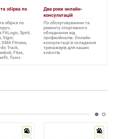
та збірка по
Два роки онлайн-
консультацій
а збірка по
По обслуговуванню та
оруч,
ремонту спортивного
FitLogic, Spirit,
обладнання від
 Vigor,
професійналів. Онлайн
, OMA Fitness,
консультації зі складання
rdic Track,
тренажерів для наших
ebok, Fitex,
клієнтів
erfit, Toorx
9
9