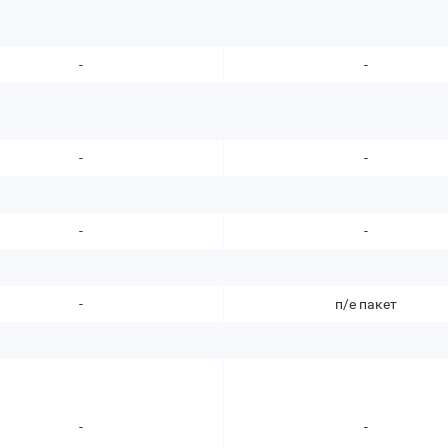
-
-
-
-
-
-
-
п/е пакет
-
-