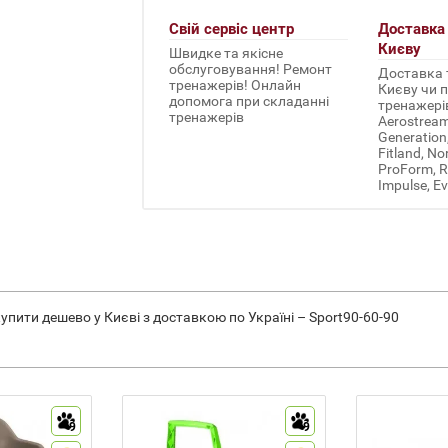
Свій сервіс центр
Доставка 
Києву
Швидке та якісне
обслуговування! Ремонт
Доставка т
тренажерів! Онлайн
Києву чи п
допомога при складанні
тренажерів 
тренажерів
Aerostream,
Generation
Fitland, No
ProForm, Re
Impulse, Ev
упити дешево у Києві з доставкою по Україні – Sport90-60-90
9
9