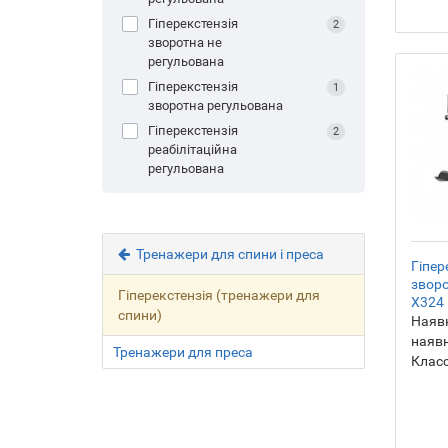
Гіперекстензія
2
зворотна не
регульована
Гіперекстензія
1
зворотна регульована
Гіперекстензія
2
реабілітаційна
регульована
Тренажери для спини і преса
Гіпер
зворо
Гіперекстензія (тренажери для
X324
спини)
Наявн
наявн
Тренажери для преса
Класс