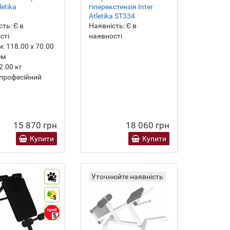
letika
гіперекстензія Inter
Atletika ST334
сть:
Є в
Наявність:
Є в
сті
наявності
и:
118.00 х 70.00
см
2.00
кг
професійний
15 870 грн
18 060 грн
Купити
Купити
Уточнюйте наявність
5
5
5