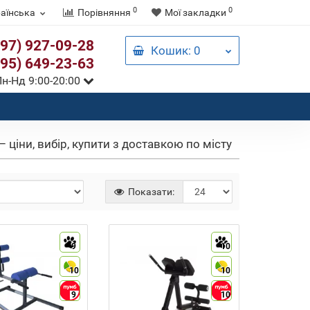
0
0
аїнська
Порівняння
Мої закладки
097) 927-09-28
Кошик
: 0
095) 649-23-63
н-Нд 9:00-20:00
– ціни, вибір, купити з доставкою по місту
Показати:
9
10
10
10
9
10