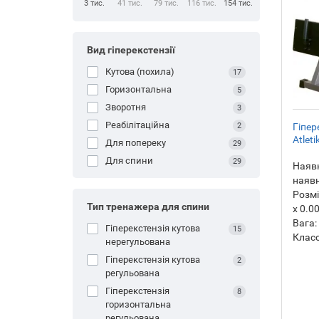
3 тис.
41 тис.
79 тис.
116 тис.
154 тис.
Вид гіперекстензії
Кутова (похила)
17
Горизонтальна
5
Зворотня
3
Реабілітаційна
Гіпер
2
Atlet
Для попереку
29
Для спини
29
Наявн
наявн
Розмі
Тип тренажера для спини
х 0.0
Вага:
Гіперекстензія кутова
15
Класс
нерегульована
Гіперекстензія кутова
2
регульована
Гіперекстензія
8
горизонтальна
регульована