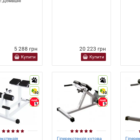
:
Домашні
5 288 грн
20 223 грн
Купити
Купити
9
9
10
10
9
9
екстензія
Гіперекстензія кутова
Гіпере