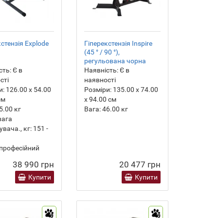
кстензія Explode
Гіперекстензія Inspire
(45 ° / 90 °),
регульована чорна
сть:
Є в
Наявність:
Є в
сті
наявності
и:
126.00 х 54.00
Розміри:
135.00 х 74.00
см
х 94.00 см
5.00
кг
Вага:
46.00
кг
вага
вача., кг:
151 -
професійний
38 990 грн
20 477 грн
Купити
Купити
9
9