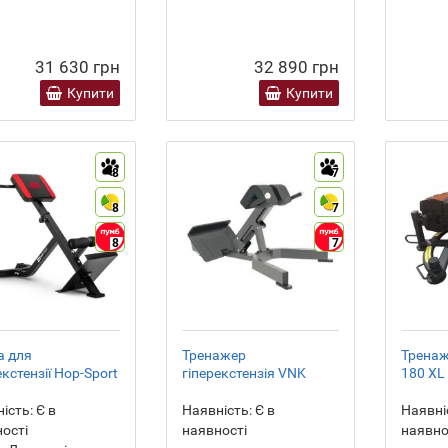
31 630 грн
32 890 грн
Купити
Купити
8
7
8
7
8
7
а для
Тренажер
Тренаж
екстензії Hop-Sport
гіперекстензія VNK
180 XL
ість:
Є в
Наявність:
Є в
Наявні
ості
наявності
наявно