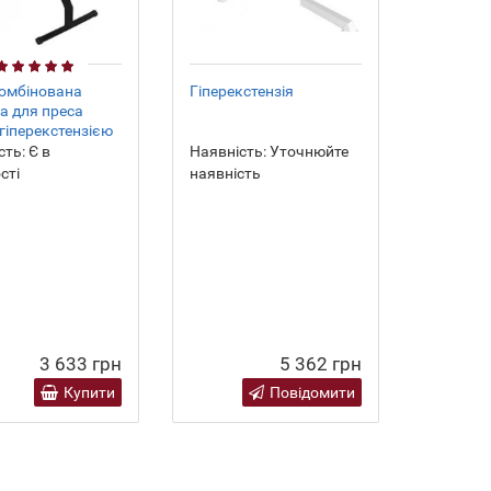
омбінована
Гіперекстензія
а для преса
 гіперекстензією
сть:
Є в
Наявність:
Уточнюйте
сті
наявність
3 633 грн
5 362 грн
Купити
Повідомити