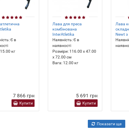
атлетична
Лава для преса
Лава к
tletika
комбінована
складн
InterAtletika
Newt з
ість:
Є в
Наявність:
Є в
Наявні
ості
наявності
наявно
15.00
кг
Розміри:
116.00 х 47.00
х 72.00 см
Вага:
12.00
кг
7 866 грн
5 691 грн
Купити
Купити
Показати ще