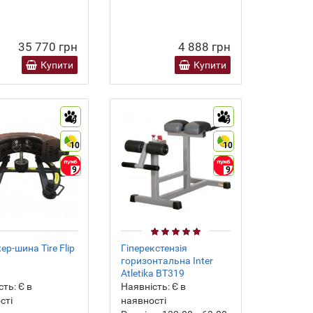
35 770 грн
4 888 грн
Купити
Купити
9
9
10
10
9
9
ер-шина Tire Flip
Гіперекстензія
горизонтальна Inter
Atletika BT319
сть:
Є в
Наявність:
Є в
сті
наявності