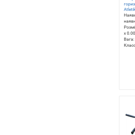
гориз
Atlet
Наявн
наявн
Розмі
х 0.0
Вага:
Класс