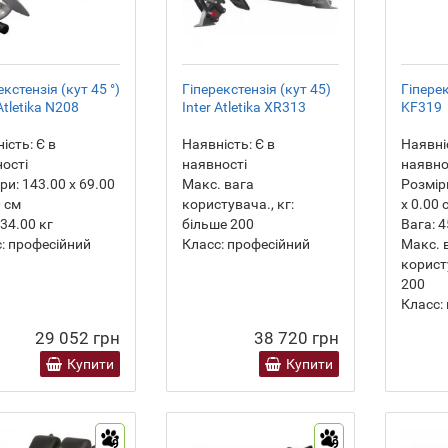
екстензія (кут 45 °)
Гіперекстензія (кут 45)
Гіпере
Atletika N208
Inter Atletika XR313
KF319
ість:
Є в
Наявність:
Є в
Наявні
ості
наявності
наявно
ри:
143.00 х 69.00
Макс. вага
Розмір
0 см
користувача., кг:
х 0.00 
34.00
кг
більше 200
Вага:
4
:
професійний
Класс:
професійний
Макс. 
користу
200
Класс:
29 052 грн
38 720 грн
Купити
Купити
9
9