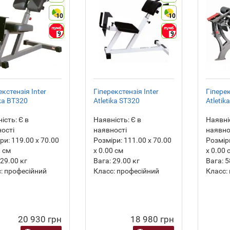
10
10
9
9
екстензія Inter
Гіперекстензія Inter
Гіперек
ika BT320
Atletika ST320
Atletik
ість:
Є в
Наявність:
Є в
Наявні
ості
наявності
наявно
ри:
119.00 х 70.00
Розміри:
111.00 х 70.00
Розмір
0 см
х 0.00 см
х 0.00 
29.00
кг
Вага:
29.00
кг
Вага:
5
:
професійний
Класс:
професійний
Класс:
20 930 грн
18 980 грн