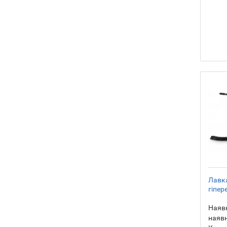
Лавк
гіпер
Наявн
наявн