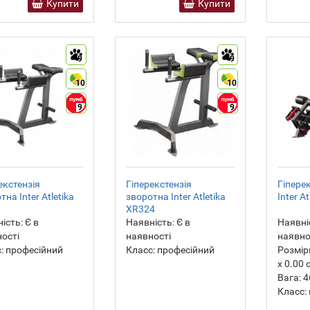
Купити
Купити
9
9
10
10
9
9
екстензія
Гіперекстензія
Гіпере
тна Inter Atletika
зворотна Inter Atletika
Inter A
XR324
ість:
Є в
Наявність:
Є в
Наявні
ості
наявності
наявно
:
професійний
Класс:
професійний
Розмір
х 0.00 
Вага:
4
Класс: