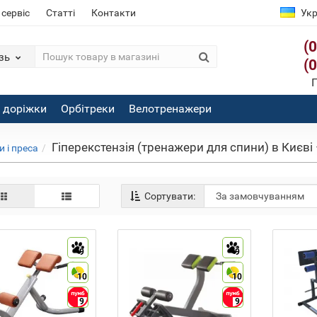
 сервіс
Статті
Контакти
Укр
(
зь
(
П
і доріжки
Орбітреки
Велотренажери
Гіперекстензія (тренажери для спини) в Києві 
 і преса
Сортувати:
9
9
10
10
9
9