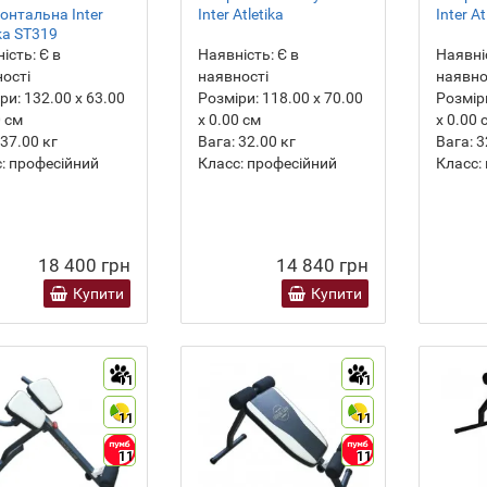
онтальна Inter
Inter Atletika
Inter At
ika ST319
ість:
Є в
Наявність:
Є в
Наявні
ості
наявності
наявно
ри:
132.00 х 63.00
Розміри:
118.00 х 70.00
Розмір
0 см
х 0.00 см
х 0.00 
37.00
кг
Вага:
32.00
кг
Вага:
3
:
професійний
Класс:
професійний
Класс:
18 400 грн
14 840 грн
Купити
Купити
11
11
11
11
11
11