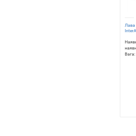
Лава 
InterA
Наявн
наявн
Вага: