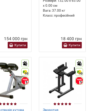
Розміри:
132.00 х 63.00
х 0.00 см
Вага:
37.00
кг
Класс:
професійний
154 000 грн
18 400 грн
Купити
Купити
9
9
10
10
9
9
кстензія кутова
Зворотня