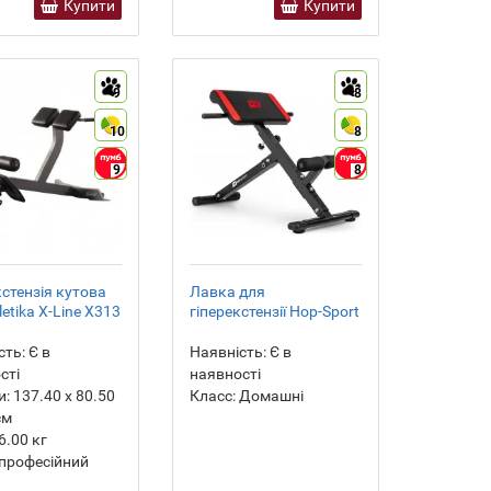
Купити
Купити
9
8
10
8
9
8
кстензія кутова
Лавка для
tletika X-Line X313
гіперекстензії Hop-Sport
сть:
Є в
Наявність:
Є в
сті
наявності
и:
137.40 х 80.50
Класс:
Домашні
см
6.00
кг
професійний