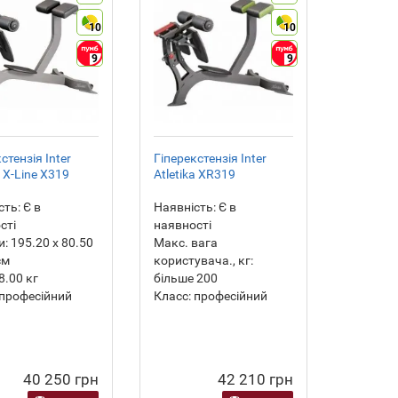
10
10
9
9
стензія Inter
Гіперекстензія Inter
a X-Line X319
Atletika XR319
сть:
Є в
Наявність:
Є в
сті
наявності
и:
195.20 х 80.50
Макс. вага
см
користувача., кг:
8.00
кг
більше 200
професійний
Класс:
професійний
40 250 грн
42 210 грн