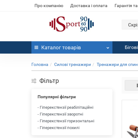
Про компанію
Доставка і оплата
Гарантія та
Скрі
Каталог
товарів
Бігов
Головна
Силові тренажери
Тренажери для спини
Фільтр
Популярні фільтри
- Гіперекстензії реабілітаційні
- Гіперекстензії зворотні
- Гіперекстензії горизонтальні
- Гіперекстензії похилі