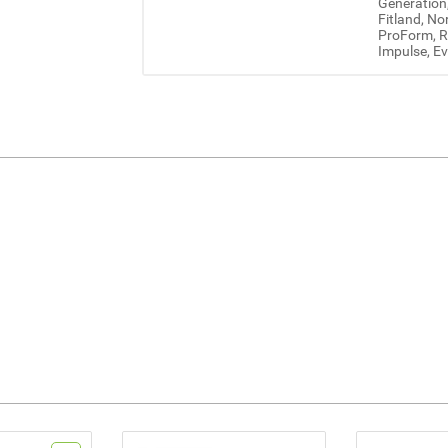
Generation
Fitland, No
ProForm, Re
Impulse, Ev