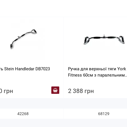
ь Stein Handledar DB7023
Ручка для верхньої тяги York
Fitness 60см з паралельним
хватом вигнута з гумовими
рукоятками, хром
0 грн
2 388 грн
42268
68129