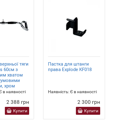
верхньої тяги
Пастка для штанги
Рукоять
ss 60см з
права Explode KF018
DB7021
им хватом
 гумовими
и, хром
Є в наявності
Наявність:
Є в наявності
Наявніст
2 388 грн
2 300 грн
Купити
Купити