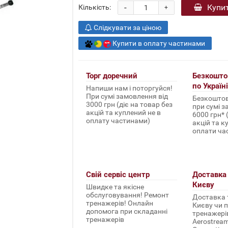
-
Купи
Кількість:
+
Слідкувати за ціною
Купити в оплату частинами
Торг доречний
Безкошто
по Україні
Напиши нам і поторгуйся!
При сумі замовлення від
Безкоштов
3000 грн (діє на товар без
при сумі з
акцій та куплений не в
6000 грн* 
оплату частинами)
акцій та к
оплати ча
Свій сервіс центр
Доставка 
Києву
Швидке та якісне
обслуговування! Ремонт
Доставка т
тренажерів! Онлайн
Києву чи п
допомога при складанні
тренажерів 
тренажерів
Aerostream,