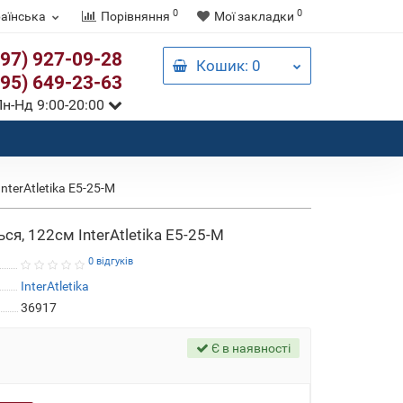
0
0
аїнська
Порівняння
Мої закладки
097) 927-09-28
Кошик
: 0
095) 649-23-63
н-Нд 9:00-20:00
nterAtletika E5-25-M
ся, 122см InterAtletika E5-25-M
0 відгуків
InterAtletika
36917
Є в наявності