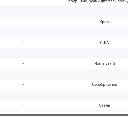
покрытие, ручки для тяги поли
-
Хром
-
США
-
Изогнутый
-
Серебристый
-
Сталь