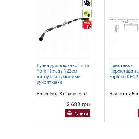
8
8
8
Ручка для верхньої тяги
Приставка
York Fitness 122см
Перекладина
вигнута з гумовими
Explode KF412
рукоятками
Наявність:
Є в наявності
Наявність:
Є в
2 688 грн
Купити