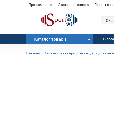
Про компанію
Доставка і оплата
Гарантія та
Скрі
Каталог
товарів
Бігов
Головна
Силові тренажери
Аксесуари для сило