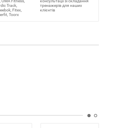
, OMA Fitness,
консультації зі складання
rdic Track,
тренажерів для наших
ebok, Fitex,
клієнтів
erfit, Toorx