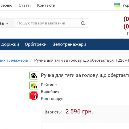
 сервіс
Статті
Контакти
Укр
(
зь
(
П
і доріжки
Орбітреки
Велотренажери
вих тренажерів
Ручка для тяги за голову, що обертається, 122см I
Ручка для тяги за голову, що обертаєть
11
Рейтинг:
11
Виробник:
11
Код товару:
2 596 грн.
Вартість: