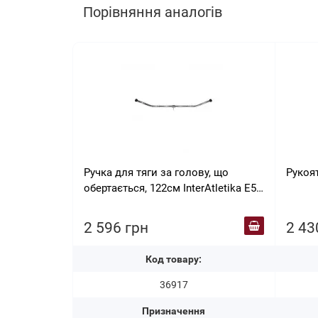
Порівняння аналогів
Ручка для тяги за голову, що
Рукоят
обертається, 122см InterAtletika E5-
25-M
2 596 грн
2 43
Код товару:
36917
Призначення