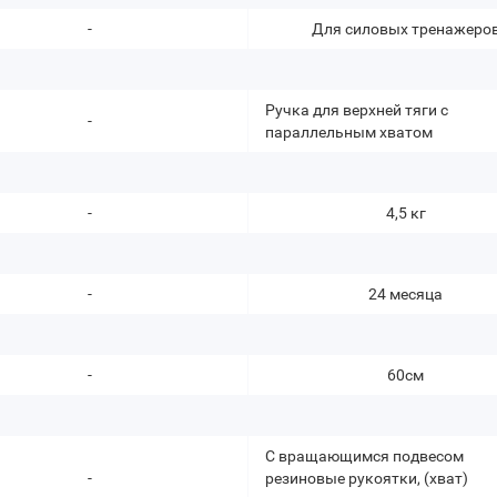
-
Для силовых тренажеро
Ручка для верхней тяги с
-
параллельным хватом
-
4,5 кг
-
24 месяца
-
60см
С вращающимся подвесом
-
резиновые рукоятки, (хват)