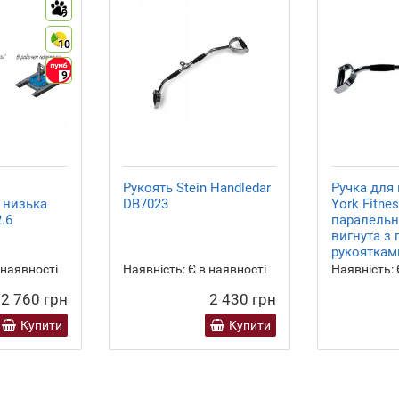
9
10
9
Рукоять Stein Handledar
Ручка для 
 низька
DB7023
York Fitne
.6
паралельн
вигнута з
рукояткам
 наявності
Наявність:
Є в наявності
Наявність:
2 760 грн
2 430 грн
Купити
Купити