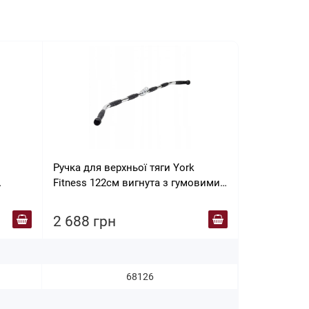
Ручка для верхньої тяги York
Приставка 
Fitness 122см вигнута з гумовими
Explode KF4
рукоятками
2 688 грн
2 760 гр
68126