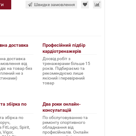
ти
Швидке замовлення
вна доставка
Професійний підбір
кардіотренажерів
на доставка
Досвід робіт з
амовлення від
тренажерами більше 15
(діє на товар без
років. Підбираємо та
уплений не з
рекомендуємо лише
стинами)
якісний і перевірений
товар
та збірка по
Два роки онлайн-
консультацій
а збірка по
По обслуговуванню та
оруч,
ремонту спортивного
FitLogic, Spirit,
обладнання від
 Vigor,
професійналів. Онлайн