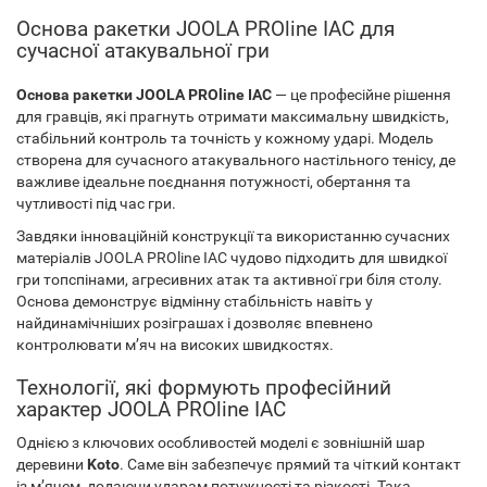
Основа ракетки JOOLA PROline IAC для
сучасної атакувальної гри
Основа ракетки JOOLA PROline IAC
— це професійне рішення
для гравців, які прагнуть отримати максимальну швидкість,
стабільний контроль та точність у кожному ударі. Модель
створена для сучасного атакувального настільного тенісу, де
важливе ідеальне поєднання потужності, обертання та
чутливості під час гри.
Завдяки інноваційній конструкції та використанню сучасних
матеріалів JOOLA PROline IAC чудово підходить для швидкої
гри топспінами, агресивних атак та активної гри біля столу.
Основа демонструє відмінну стабільність навіть у
найдинамічніших розіграшах і дозволяє впевнено
контролювати м’яч на високих швидкостях.
Технології, які формують професійний
характер JOOLA PROline IAC
Однією з ключових особливостей моделі є зовнішній шар
деревини
Koto
. Саме він забезпечує прямий та чіткий контакт
із м’ячем, додаючи ударам потужності та різкості. Така