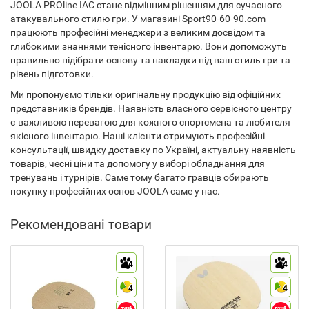
JOOLA PROline IAC стане відмінним рішенням для сучасного
атакувального стилю гри. У магазині Sport90-60-90.com
працюють професійні менеджери з великим досвідом та
глибокими знаннями тенісного інвентарю. Вони допоможуть
правильно підібрати основу та накладки під ваш стиль гри та
рівень підготовки.
Ми пропонуємо тільки оригінальну продукцію від офіційних
представників брендів. Наявність власного сервісного центру
є важливою перевагою для кожного спортсмена та любителя
якісного інвентарю. Наші клієнти отримують професійні
консультації, швидку доставку по Україні, актуальну наявність
товарів, чесні ціни та допомогу у виборі обладнання для
тренувань і турнірів. Саме тому багато гравців обирають
покупку професійних основ JOOLA саме у нас.
Рекомендовані товари
4
4
4
4