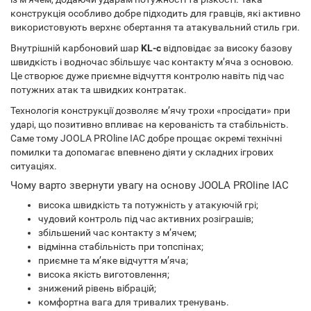
конструкція особливо добре підходить для гравців, які активно
використовують верхнє обертання та атакувальний стиль гри.
Внутрішній карбоновий шар
KL-c
відповідає за високу базову
швидкість і водночас збільшує час контакту м’яча з основою.
Це створює дуже приємне відчуття контролю навіть під час
потужних атак та швидких контратак.
Технологія конструкції дозволяє м’ячу трохи «просідати» при
ударі, що позитивно впливає на керованість та стабільність.
Саме тому JOOLA PROline IAC добре прощає окремі технічні
помилки та допомагає впевнено діяти у складних ігрових
ситуаціях.
Чому варто звернути увагу на основу JOOLA PROline IAC
висока швидкість та потужність у атакуючій грі;
чудовий контроль під час активних розіграшів;
збільшений час контакту з м’ячем;
відмінна стабільність при топспінах;
приємне та м’яке відчуття м’яча;
висока якість виготовлення;
знижений рівень вібрацій;
комфортна вага для тривалих тренувань.