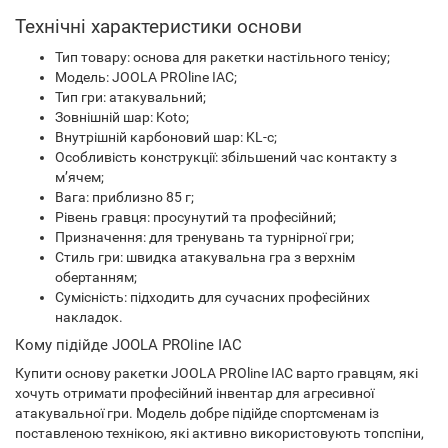
Технічні характеристики основи
Тип товару: основа для ракетки настільного тенісу;
Модель: JOOLA PROline IAC;
Тип гри: атакувальний;
Зовнішній шар: Koto;
Внутрішній карбоновий шар: KL-c;
Особливість конструкції: збільшений час контакту з
м’ячем;
Вага: приблизно 85 г;
Рівень гравця: просунутий та професійний;
Призначення: для тренувань та турнірної гри;
Стиль гри: швидка атакувальна гра з верхнім
обертанням;
Сумісність: підходить для сучасних професійних
накладок.
Кому підійде JOOLA PROline IAC
Купити основу ракетки JOOLA PROline IAC варто гравцям, які
хочуть отримати професійний інвентар для агресивної
атакувальної гри. Модель добре підійде спортсменам із
поставленою технікою, які активно використовують топспіни,