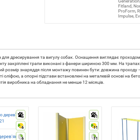
Generation
Fitland, No
ProForm, Re
Impulse, Ev
н для дресирування та вигулу собак. Оснащення виглядає проходо
изонту закріплені трапи виконані з фанери шириною 300 мм. На трап
й розмір знаряддя після монтажу повинен бути: довжина проходу 
иті оліфою, а опорні підстави встановлені на металевій основі на 
тія виробника на обладнання не менше 12 місяців.
6
11
6
11
дерев'яні
6
11