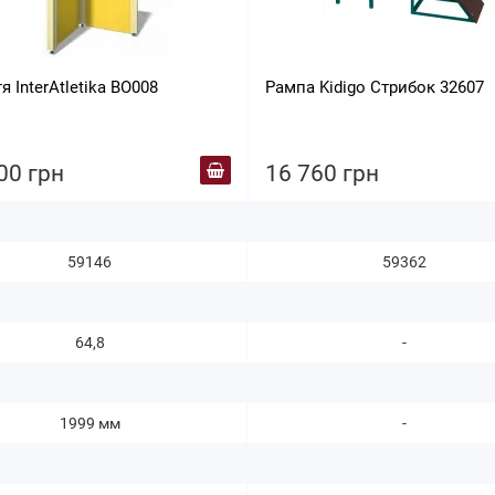
я InterAtletika BO008
Рампа Kidigo Стрибок 32607
00 грн
16 760 грн
59146
59362
64,8
-
1999 мм
-