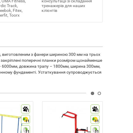
, OMA Fitness,
консультації зі складання
rdic Track,
тренажерів для наших
ebok, Fitex,
клієнтів
erfit, Toorx
м, виготовленим з фанери шириною 300 мм на трьох
ах закріплені поперечні планки розміром щонайменше
– 6000мм, довжина трапу – 1800мм, ширина 300мм,
бетонному фундаменті. Устаткування супроводжується
11
11
11
11
11
11