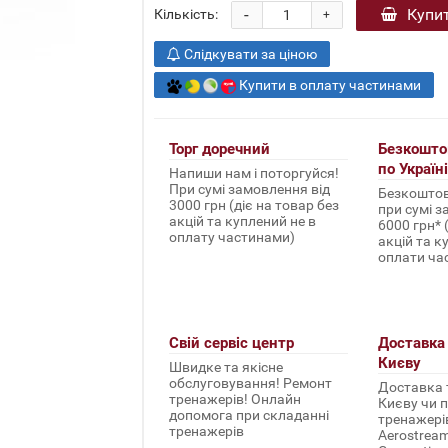
-
Купи
Кількість:
+
Слідкувати за ціною
Купити в оплату частинами
Торг доречний
Безкошто
по Україні
Напиши нам і поторгуйся!
При сумі замовлення від
Безкоштов
3000 грн (діє на товар без
при сумі з
акцій та куплений не в
6000 грн* 
оплату частинами)
акцій та к
оплати ча
Свій сервіс центр
Доставка 
Києву
Швидке та якісне
обслуговування! Ремонт
Доставка т
тренажерів! Онлайн
Києву чи п
допомога при складанні
тренажерів 
тренажерів
Aerostream,