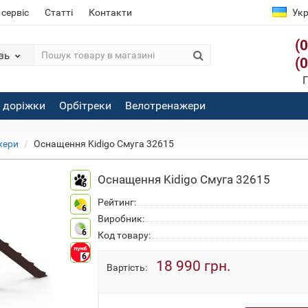
 сервіс
Статті
Контакти
Укр
(
зь
(
П
і доріжки
Орбітреки
Велотренажери
жери
Оснащення Kidigo Смуга 32615
Оснащення Kidigo Смуга 32615
6
Рейтинг:
6
Виробник:
6
Код товару:
6
18 990 грн.
Вартість: