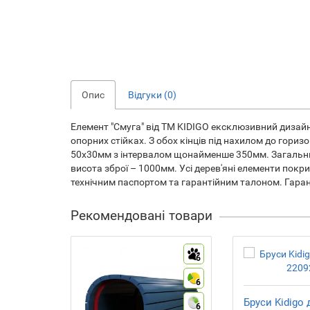
Опис
Відгуки (0)
Елемент "Смуга" від ТМ KIDIGO ексклюзивний дизай
опорних стійках. З обох кінців під нахилом до гор
50х30мм з інтервалом щонайменше 350мм. Загальни
висота зброї – 1000мм. Усі дерев'яні елементи покр
технічним паспортом та гарантійним талоном. Гаран
Рекомендовані товари
6
6
Бруси Kidigo 
6