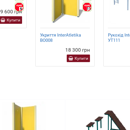
6
11
9 600 грн
Купити
Укриття InterAtletika
Рукохід Int
BO008
УТ111
18 300 грн
Купити