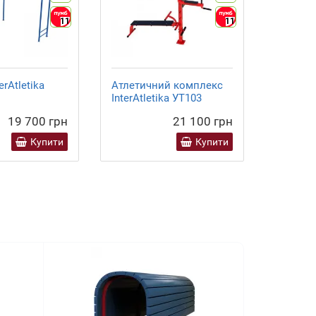
11
11
erAtletika
Атлетичний комплекс
Рампа K
InterAtletika УТ103
32607
19 700 грн
21 100 грн
Купити
Купити
Бруси Kidigo