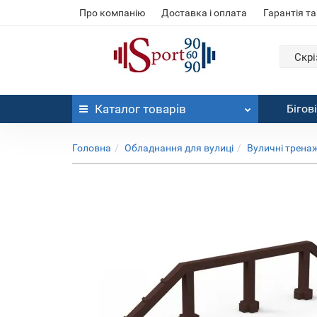
Про компанію
Доставка і оплата
Гарантія та
Скрі
Каталог
товарів
Бігов
Головна
Обладнання для вулиці
Вуличні трена