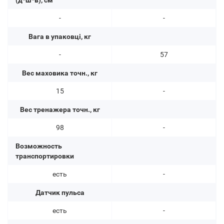
(д*ш*в), см
-
-
Вага в упаковці, кг
-
57
Вес маховика точн., кг
15
-
Вес тренажера точн., кг
98
-
Возможность
транспортировки
есть
-
Датчик пульса
есть
-