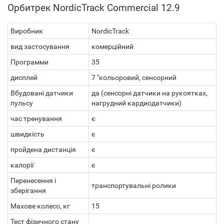
Орбитрек NordicTrack Commercial 12.9
Виробник
NordicTrack
вид застосування
комерційний
Прoграмми
35
дисплей
7 "кольоровий, сенсорний
Вбудовані датчики
да (сенсорні датчики на рукоятках,
пульсу
нагрудний кардиодатчики)
час тренування
є
швидкість
є
пройдена дистанція
є
калорії
є
Перенесення і
транспортувальні ролики
зберігання
Махове колесо, кг
15
Тест фізичного стану