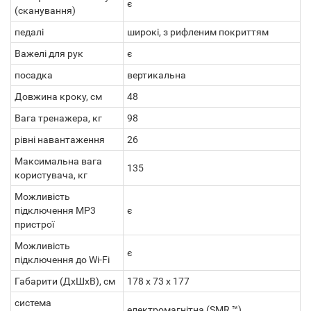
є
(сканування)
педалі
широкі, з рифленим покриттям
Важелі для рук
є
посадка
вертикальна
Довжина кроку, см
48
Вага тренажера, кг
98
рівні навантаження
26
Максимальна вага
135
користувача, кг
Можливість
підключення MP3
є
пристрої
Можливість
є
підключення до Wi-Fi
Габарити (ДхШхВ), см
178 х 73 х 177
система
електромагнітна (SMR ™)