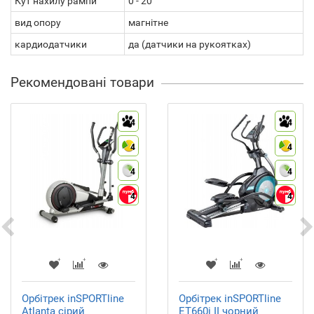
Кут нахилу рампи
0 - 20 °
вид опору
магнітне
кардиодатчики
да (датчики на рукоятках)
Рекомендовані товари
4
4
4
4
4
4
4
4
Орбітрек inSPORTline
Орбітрек inSPORTline
Atlanta сірий
ET660i II чорний