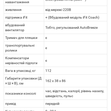
навантаження
живлення
від мережі 220В
підтримка iFit
+ (Вбудований модуль iFit Coach)
вбудований
Тобто, регульований AutoBreeze
вентилятор
Тримач для пляшки
є
транспортувальні
є
ролики
Компенсатори
є
нерівностей підлоги
Вага в упаковці, кг
112
Габарити упаковки (Д
162 х 38 х 86
× Ш × В), см
час, відстань, калорії, рівень нахилу,
показники консолі
швидкість, пульс
привід
передній