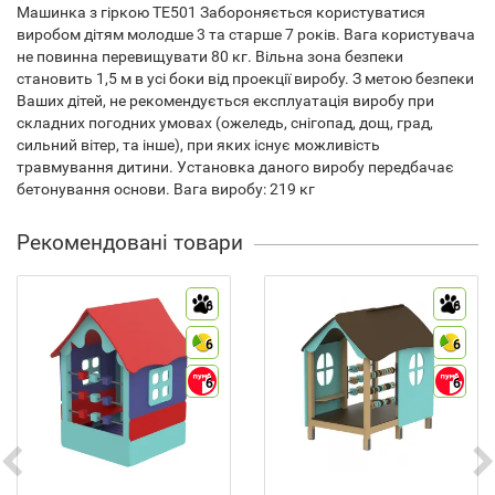
Машинка з гіркою TE501 Забороняється користуватися
виробом дітям молодше 3 та старше 7 років. Вага користувача
не повинна перевищувати 80 кг. Вільна зона безпеки
становить 1,5 м в усі боки від проекції виробу. З метою безпеки
Ваших дітей, не рекомендується експлуатація виробу при
складних погодних умовах (ожеледь, снігопад, дощ, град,
сильний вітер, та інше), при яких існує можливість
травмування дитини. Установка даного виробу передбачає
бетонування основи. Вага виробу: 219 кг
Рекомендовані товари
6
6
6
6
6
6