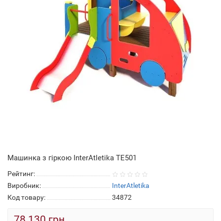
Машинка з гіркою InterAtletika TE501
Рейтинг:
Виробник:
InterAtletika
Код товару:
34872
78 130 грн.