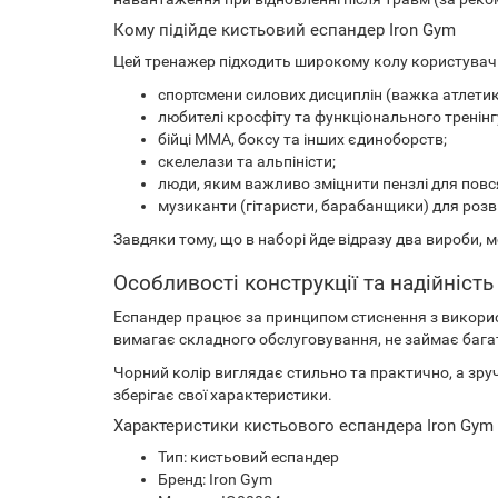
Кому підійде кистьовий еспандер Iron Gym
Цей тренажер підходить широкому колу користувачі
спортсмени силових дисциплін (важка атлетика
любителі кросфіту та функціонального тренінг
бійці ММА, боксу та інших єдиноборств;
скелелази та альпіністи;
люди, яким важливо зміцнити пензлі для повс
музиканти (гітаристи, барабанщики) для розв
Завдяки тому, що в наборі йде відразу два вироби, 
Особливості конструкції та надійність
Еспандер працює за принципом стиснення з викорис
вимагає складного обслуговування, не займає бага
Чорний колір виглядає стильно та практично, а зр
зберігає свої характеристики.
Характеристики кистьового еспандера Iron Gym 
Тип: кистьовий еспандер
Бренд: Iron Gym