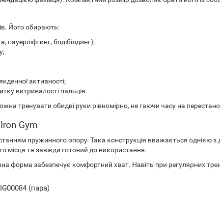
в. Його обирають:
, пауерліфтинг, бодібілдинг);
у;
якденної активності;
итку витривалості пальців.
можна тренувати обидві руки рівномірно, не гаючи часу на перестан
 Iron Gym
танням пружинного опору. Така конструкція вважається однією з до
то місця та завжди готовий до використання.
учна форма забезпечує комфортний хват. Навіть при регулярних тр
IG00084 (пара)