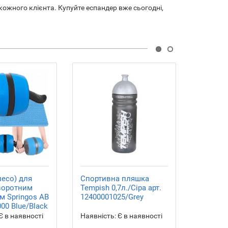
кожного клієнта. Купуйте еспандер вже сьогодні,
лесо) для
Спортивна пляшка
Набір т
зворотним
Tempish 0,7л./Сіра арт.
еспанде
м Springos AB
12400001025/Grey
4.5-13.6
00 Blue/Black
Є в наявності
Наявність:
Є в наявності
Наявніст