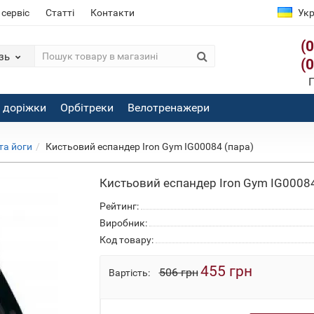
 сервіс
Статті
Контакти
Укр
(
зь
(
П
і доріжки
Орбітреки
Велотренажери
та йоги
Кистьовий еспандер Iron Gym IG00084 (пара)
Кистьовий еспандер Iron Gym IG00084
Рейтинг:
Виробник:
Код товару:
455 грн
506 грн
Вартість: