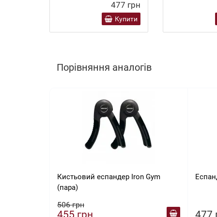
477 грн
Купити
Порівняння аналогів
Кистьовий еспандер Iron Gym
Еспан
(пара)
506 грн
455 грн
477 