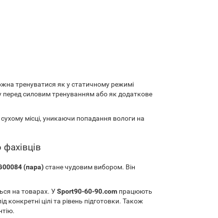
ожна тренуватися як у статичному режимі
ку перед силовим тренуванням або як додаткове
сухому місці, уникаючи попадання вологи на
 фахівців
G00084 (пара)
стане чудовим вибором. Він
ься на товарах. У
Sport90-60-90.com
працюють
 конкретні цілі та рівень підготовки. Також
нтію.