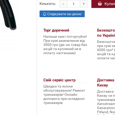
-
Купи
Кількість:
+
Слідкувати за ціною
Торг доречний
Безкошто
по Україні
Напиши нам і поторгуйся!
При сумі замовлення від
Безкоштов
3000 грн (діє на товар без
при сумі з
акцій та куплений не в
6000 грн* 
оплату частинами)
акцій та к
оплати ча
Свій сервіс центр
Доставка 
Києву
Швидке та якісне
обслуговування! Ремонт
Доставка т
тренажерів! Онлайн
Києву чи п
допомога при складанні
тренажерів 
тренажерів
Aerostream,
Generation
Fitland, No