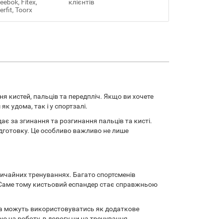
ebok, Fitex,
клієнтів
erfit, Toorx
я кистей, пальців та передпліч. Якщо ви хочете
к удома, так і у спортзалі.
ає за згинання та розгинання пальців та кисті.
ідготовку. Це особливо важливо не лише
вичайних тренуваннях. Багато спортсменів
и. Саме тому кистьовий еспандер стає справжньою
та можуть використовуватись як додаткове
ю на роботу, в дорогу чи на тренування.