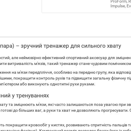
ProForm, Re
Impulse, Ev
(пара) – зручний тренажер для сильного хвату
остий, але неймовірно ефективний спортивний аксесуар для зміцненн
ити витривалість м'язів, такий тренажер стане чудовим помічником я
ня на м'язи передпліччя, особливо на передню групу, яка відповід
ішими, покращити контроль рухів та підвищити загальну фізичну п
омп'ютером або виконують однотипні рухи руками.
ний у тренуваннях
ату та зміцнюють м'язи, які часто залишаються поза увагою при з
е готові до більших ваг, а руки та хват не дозволяють прогресуват
ть покращити кровообіг у кистях, розвивають спритність пальців 
мендацією фахівця). Компактний розмір дозволяє брати його із собо