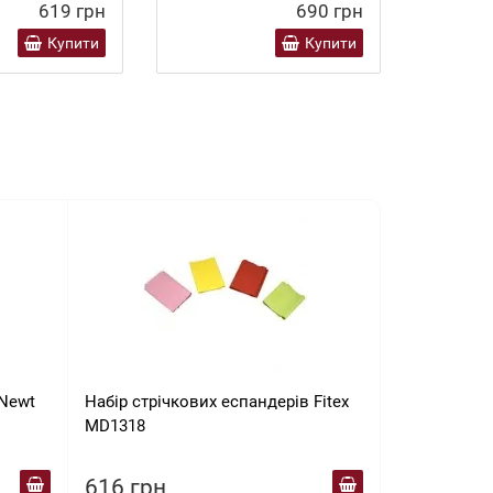
619 грн
690 грн
Купити
Купити
 Newt
Набір стрічкових еспандерів Fitex
Ролик (коле
MD1318
зворотним 
AB Wheel FA
616 грн
619 грн