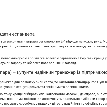
ядати еспандера
я виконувати вправи регулярно: по 2-4 підходи на кожну руку. М
овторень). Відмінний варіант – використовувати еспандер як розмин
поверхню сухою або злегка вологою серветкою. Зберігати краще у 
служби виробу та збереже його зовнішній вигляд.
пара) – купуйте надійний тренажер із підтримкою
ренажер для розвитку сили хвата, то
Кистовий еспандер Iron Gym I
 тренування стануть результативнішими та впевненішими.
ю, тому краще вибирати спеціалізований магазин, де справді знают
ими знаннями, які завжди допоможуть правильно підібрати товар під
ю перевагою, особливо якщо ви цінуєте надійність та офіційну гара