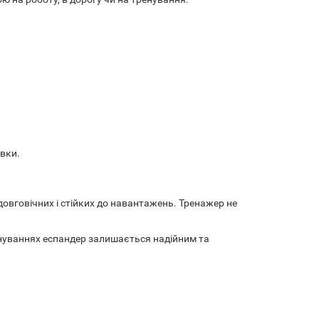
овки.
вговічних і стійких до навантажень. Тренажер не
енуваннях еспандер залишається надійним та