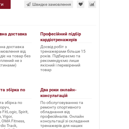
ти
Швидке замовлення
вна доставка
Професійний підбір
кардіотренажерів
на доставка
Досвід робіт з
амовлення від
тренажерами більше 15
(діє на товар без
років. Підбираємо та
уплений не з
рекомендуємо лише
стинами)
якісний і перевірений
товар
та збірка по
Два роки онлайн-
консультацій
а збірка по
По обслуговуванню та
оруч,
ремонту спортивного
FitLogic, Spirit,
обладнання від
 Vigor,
професійналів. Онлайн
, OMA Fitness,
консультації зі складання
rdic Track,
тренажерів для наших