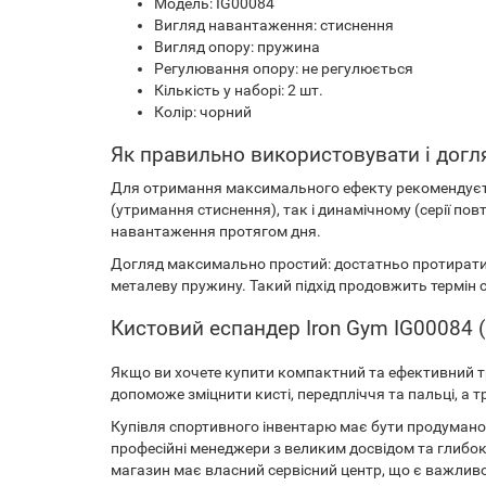
Модель: IG00084
Вигляд навантаження: стиснення
Вигляд опору: пружина
Регулювання опору: не регулюється
Кількість у наборі: 2 шт.
Колір: чорний
Як правильно використовувати і догл
Для отримання максимального ефекту рекомендуєтьс
(утримання стиснення), так і динамічному (серії п
навантаження протягом дня.
Догляд максимально простий: достатньо протирати 
металеву пружину. Такий підхід продовжить термін 
Кистовий еспандер Iron Gym IG00084 (
Якщо ви хочете купити компактний та ефективний т
допоможе зміцнити кисті, передпліччя та пальці, а
Купівля спортивного інвентарю має бути продумано
професійні менеджери з великим досвідом та глибок
магазин має власний сервісний центр, що є важливо