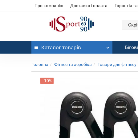
Про компанію
Доставка і оплата
Гарантія та
Скрі
Каталог
товарів
Бігов
Головна
Фітнес та аеробіка
Товари для фітнесу 
- 10%