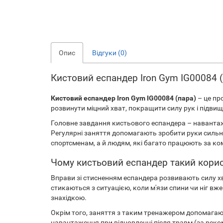
Опис
Відгуки (0)
Кистовий еспандер Iron Gym IG00084 
Кистовий еспандер Iron Gym IG00084 (пара)
– це пр
розвинути міцний хват, покращити силу рук і підвищ
Головне завдання кистьового еспандера – навантажен
Регулярні заняття допомагають зробити руки сильн
спортсменам, а й людям, які багато працюють за к
Чому кистьовий еспандер такий корис
Вправи зі стисненням еспандера розвивають силу хв
стикаються з ситуацією, коли м'язи спини чи ніг вж
знахідкою.
Окрім того, заняття з таким тренажером допомагаю
навантаження при відновленні після травм (за реко