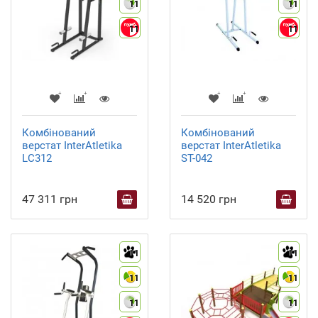
11
11
11
11
Комбінований
Комбінований
верстат InterAtletika
верстат InterAtletika
LC312
ST-042
47 311 грн
14 520 грн
11
11
11
11
11
11