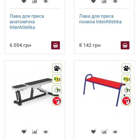
Лава для преса
Лава для преса
анатомічна
похила InterAtletika
InterAtletika
6 054 грн
8 142 грн
11
11
11
11
11
11
11
11