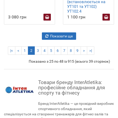
(встановлюється на
УТ101 та УТ102)
УТ102.4
3 080 грн
1 100 грн
Показати ще
|<
<
1
2
3
4
5
6
7
8
9
>
>|
Показано з 25 по 48 із 915 (всього 39 сторінок)
Товари бренду InterAtletika:
професійне обладнання для
спорту та фітнесу
Бренд InterAtletika — це провідний виробник
спортивного обладнання, який
спеціалізується на створенні тренажерів для фітнес-залів та