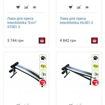
Лава для преса
Лава для преса
InterAtletika "Еліт"
InterAtletika HL001.3
SТ001.3
3 744 грн
4 842 грн
11
11
11
11
11
11
11
11