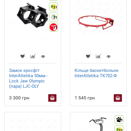
11
11
11
Замок кросфіт
Кільце баскетбольне
InterAtletika 50мм.-
InterAtletika ТК702-Ф
Lock Jaw Olympic
(пара) LJC-OLY
3 300 грн
1 545 грн
11
11