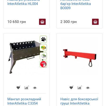
InterAtletika HL004
бар'єр InterAtletika
BO009
10 650 грн
2 300 грн
11
11
11
11
Мангал розкладний
Навіс для боксерської
InterAtletika С3354
груші InterAtletika