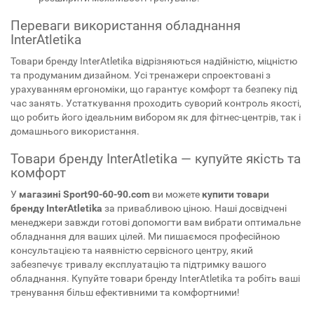
Переваги використання обладнання
InterAtletika
Товари бренду InterAtletika відрізняються надійністю, міцністю
та продуманим дизайном. Усі тренажери спроектовані з
урахуванням ергономіки, що гарантує комфорт та безпеку під
час занять. Устаткування проходить суворий контроль якості,
що робить його ідеальним вибором як для фітнес-центрів, так і
домашнього використання.
Товари бренду InterAtletika — купуйте якість та
комфорт
У
магазині Sport90-60-90.com
ви можете
купити товари
бренду InterAtletika
за привабливою ціною. Наші досвідчені
менеджери завжди готові допомогти вам вибрати оптимальне
обладнання для ваших цілей. Ми пишаємося професійною
консультацією та наявністю сервісного центру, який
забезпечує тривалу експлуатацію та підтримку вашого
обладнання. Купуйте товари бренду InterAtletika та робіть ваші
тренування більш ефективними та комфортними!