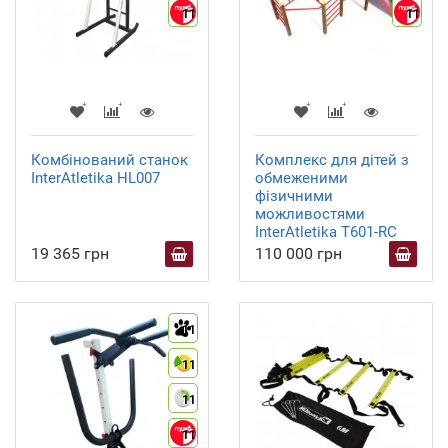
11
11
Комбінований станок
Комплекс для дітей з
InterAtletika HL007
обмеженими
фізичними
можливостями
InterAtletika T601-RC
19 365 грн
110 000 грн
11
11
11
11