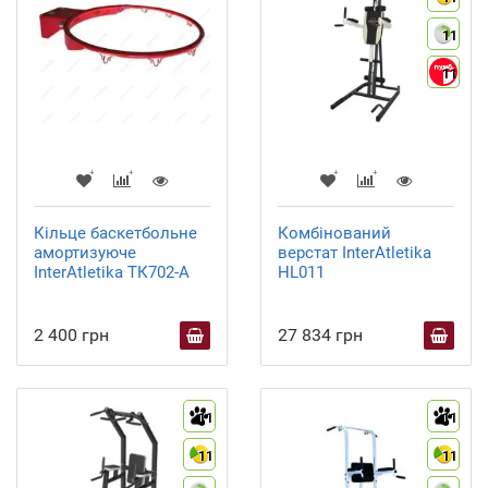
11
11
Кільце баскетбольне
Комбінований
амортизуюче
верстат InterAtletika
InterAtletika ТК702-А
HL011
2 400 грн
27 834 грн
11
11
11
11