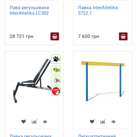
Лава регульована
Лавка InterAtletika
InterAtletika LC302
S722.1
28 721 грн
7 600 грн
11
11
11
11
Лавка регульована
Легкоатлетичний