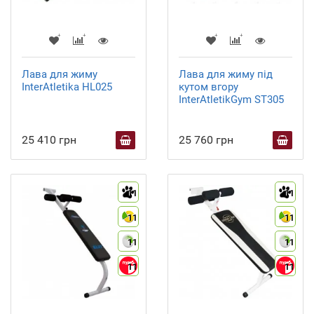
Лава для жиму
Лава для жиму під
InterAtletika HL025
кутом вгору
InterAtletikGym ST305
25 410 грн
25 760 грн
11
11
11
11
11
11
11
11