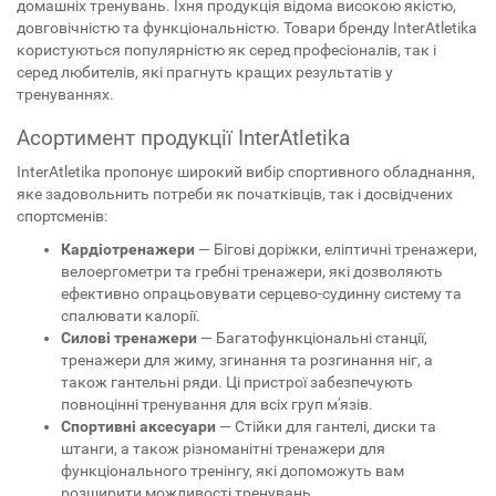
домашніх тренувань. Їхня продукція відома високою якістю,
довговічністю та функціональністю. Товари бренду InterAtletika
користуються популярністю як серед професіоналів, так і
серед любителів, які прагнуть кращих результатів у
тренуваннях.
Асортимент продукції InterAtletika
InterAtletika пропонує широкий вибір спортивного обладнання,
яке задовольнить потреби як початківців, так і досвідчених
спортсменів:
Кардіотренажери
— Бігові доріжки, еліптичні тренажери,
велоергометри та гребні тренажери, які дозволяють
ефективно опрацьовувати серцево-судинну систему та
спалювати калорії.
Силові тренажери
— Багатофункціональні станції,
тренажери для жиму, згинання та розгинання ніг, а
також гантельні ряди. Ці пристрої забезпечують
повноцінні тренування для всіх груп м'язів.
Спортивні аксесуари
— Стійки для гантелі, диски та
штанги, а також різноманітні тренажери для
функціонального тренінгу, які допоможуть вам
розширити можливості тренувань.