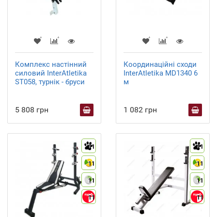
Комплекс настінний
Координаційні сходи
силовий InterAtletika
InterAtletika MD1340 6
ST058, турнік - бруси
м
5 808 грн
1 082 грн
11
11
11
11
11
11
11
11