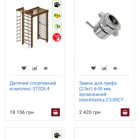
11
11
11
11
Дитячий спортивний
Замок для грифа
комплекс ST026.4
(2,5кг) d-50 мм,
хромований
InterAtletika C3-09CT
18 156 грн
2 420 грн
11