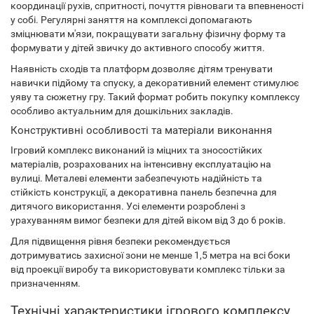
координації рухів, спритності, почуття рівноваги та впевненості
у собі. Регулярні заняття на комплексі допомагають
зміцнювати м'язи, покращувати загальну фізичну форму та
формувати у дітей звичку до активного способу життя.
Наявність сходів та платформ дозволяє дітям тренувати
навички підйому та спуску, а декоративний елемент стимулює
уяву та сюжетну гру. Такий формат робить покупку комплексу
особливо актуальним для дошкільних закладів.
Конструктивні особливості та матеріали виконання
Ігровий комплекс виконаний із міцних та зносостійких
матеріалів, розрахованих на інтенсивну експлуатацію на
вулиці. Металеві елементи забезпечують надійність та
стійкість конструкції, а декоративна панель безпечна для
дитячого використання. Усі елементи розроблені з
урахуванням вимог безпеки для дітей віком від 3 до 6 років.
Для підвищення рівня безпеки рекомендується
дотримуватись захисної зони не менше 1,5 метра на всі боки
від проекції виробу та використовувати комплекс тільки за
призначенням.
Технічні характеристики ігрового комплексу