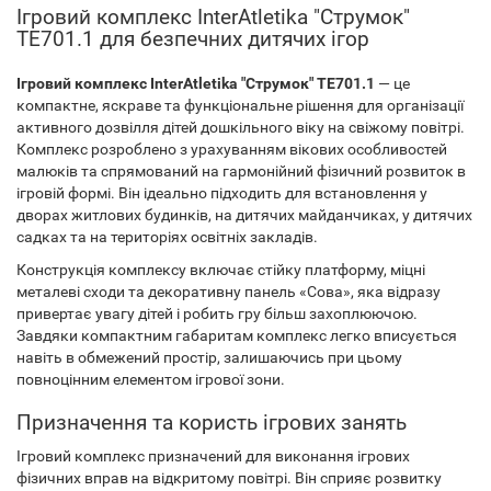
Ігровий комплекс InterAtletika "Струмок"
TЕ701.1 для безпечних дитячих ігор
Ігровий комплекс InterAtletika "Струмок" TЕ701.1
— це
компактне, яскраве та функціональне рішення для організації
активного дозвілля дітей дошкільного віку на свіжому повітрі.
Комплекс розроблено з урахуванням вікових особливостей
малюків та спрямований на гармонійний фізичний розвиток в
ігровій формі. Він ідеально підходить для встановлення у
дворах житлових будинків, на дитячих майданчиках, у дитячих
садках та на територіях освітніх закладів.
Конструкція комплексу включає стійку платформу, міцні
металеві сходи та декоративну панель «Сова», яка відразу
привертає увагу дітей і робить гру більш захоплюючою.
Завдяки компактним габаритам комплекс легко вписується
навіть в обмежений простір, залишаючись при цьому
повноцінним елементом ігрової зони.
Призначення та користь ігрових занять
Ігровий комплекс призначений для виконання ігрових
фізичних вправ на відкритому повітрі. Він сприяє розвитку