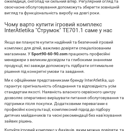
ожеледиця, снігопад чи сильний вітер. Регулярний огляд та
своєчасне обслуговування допоможуть зберегти зовнішній
вигляд та функціональність виробу на довгі роки.
Чому варто купити ігровий комплекс
InterAtletika "Струмок" TЕ701.1 саме у нас
Якщо ви плануєте купити надійний та безпечний ігровий
комплекс для дітей, важливо довіряти спеціалізованим
магазинам. У
Sport90-60-90.com
працюють професійні
менеджери з великим досвідом та глибокими знаннями
продукції, які завжди допоможуть підібрати оптимальне
рішення під конкретні умови та завдання.
Ми є офіційними представниками бренду InterAtletika, що
гарантує оригінальність обладнання та відповідність усім
стандартам якості. Наявність власного сервісного центру
дозволяє оперативно вирішувати питання обслуговування та
підтримки після покупки. Додатковими перевагами є
професійні консультації, комплексний підхід до підбору
дитячих майданчиків та чесні рекомендації без нав'язування
зайвих рішень.
Купуйте ігровий комплекс у фахівців, яким можна довіряти, та