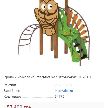
Ігровий комплекс InterAtletika "Струмочок" TЕ701.1
Рейтинг:
Виробник:
InterAtletika
Код товару:
34776
57 400 грн.