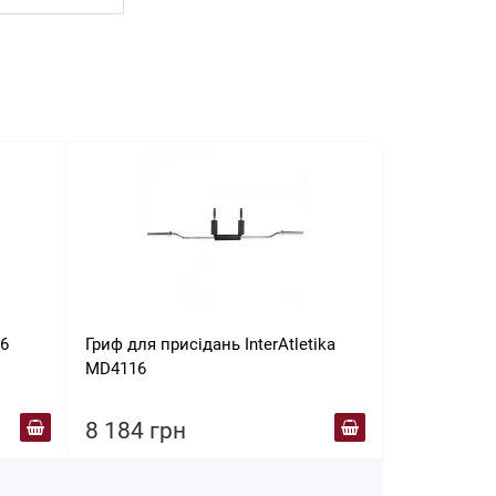
06
Гриф для присідань InterAtletika
Гриф олімпі
MD4116
Hop-Sport 2
8 184 грн
8 788 гр