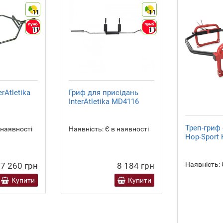
11
11
11
11
rAtletika
Гриф для присідань
InterAtletika MD4116
Треп-гриф
 наявності
Наявність:
Є в наявності
Hop-Sport 
Наявність:
7 260 грн
8 184 грн
Купити
Купити