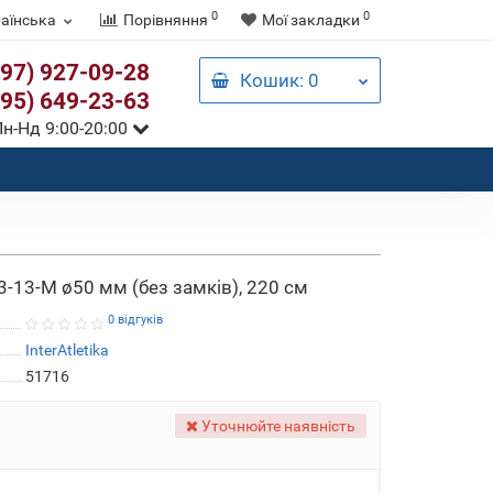
0
0
аїнська
Порівняння
Мої закладки
097) 927-09-28
Кошик
: 0
095) 649-23-63
н-Нд 9:00-20:00
C3-13-М ø50 мм (без замків), 220 см
0 відгуків
InterAtletika
51716
Уточнюйте наявність