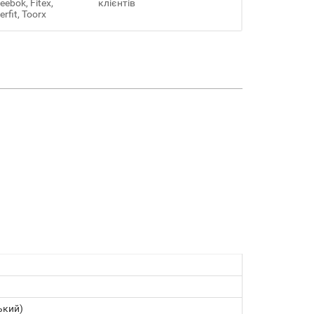
ebok, Fitex,
клієнтів
erfit, Toorx
ький)