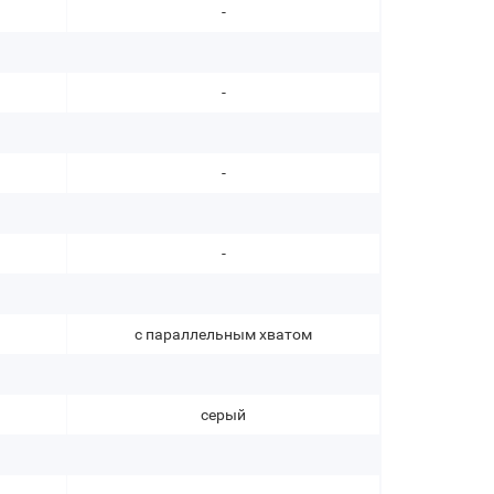
-
-
-
-
с параллельным хватом
серый