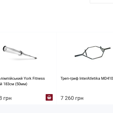
лімпійський York Fitness
Треп-гриф InterAtletika MD41
й 183см (50мм)
8 грн
7 260 грн