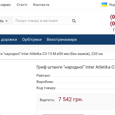
 сервіс
Статті
Контакти
Укр
(
зь
(
П
і доріжки
Орбітреки
Велотренажери
 "народної" Inter Atletika C3-13-М ø50 мм (без замків), 220 см
Гриф штанги "народної" Inter Atletika 
Рейтинг:
Виробник:
Код товару:
7 542 грн.
Вартість: