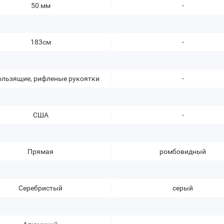
50 мм
-
183см
-
ользящие, рифленые рукоятки
-
США
-
Прямая
ромбовидный
Серебристый
серый