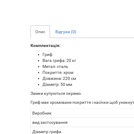
Опис
Відгуки (0)
Комплектація:
Гриф
Вага грифа: 20 кг
Метал: сталь
Покриття: хром
Довжина: 220 см
Діаметр: 50 мм
Замки купуються окремо.
Гриф має хромоване покриття і насічки щоб уникну
Виробник
вид застосування
Діаметр грифа