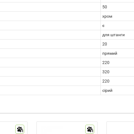
50
хром
є
для штанги
20
прямий
220
320
220
сірий
11
11