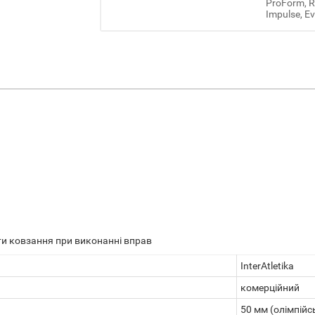
ProForm, Re
Impulse, Ev
ти ковзання при виконанні вправ
InterAtletika
комерційний
50 мм (олімпійс