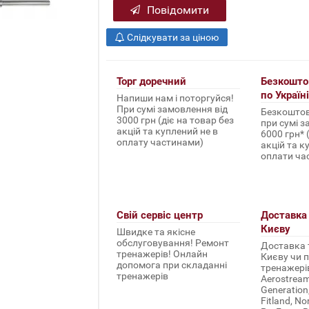
Повідомити
Слідкувати за ціною
Торг доречний
Безкошто
по Україні
Напиши нам і поторгуйся!
При сумі замовлення від
Безкоштов
3000 грн (діє на товар без
при сумі з
акцій та куплений не в
6000 грн* 
оплату частинами)
акцій та к
оплати ча
Свій сервіс центр
Доставка 
Києву
Швидке та якісне
обслуговування! Ремонт
Доставка т
тренажерів! Онлайн
Києву чи п
допомога при складанні
тренажерів 
тренажерів
Aerostream,
Generation
Fitland, No