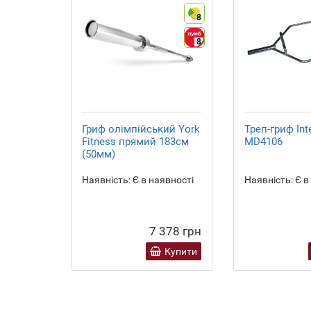
8
8
Гриф олімпійський York
Треп-гриф Inte
Fitness прямий 183см
MD4106
(50мм)
Наявність:
Є в наявності
Наявність:
Є в
7 378 грн
Купити