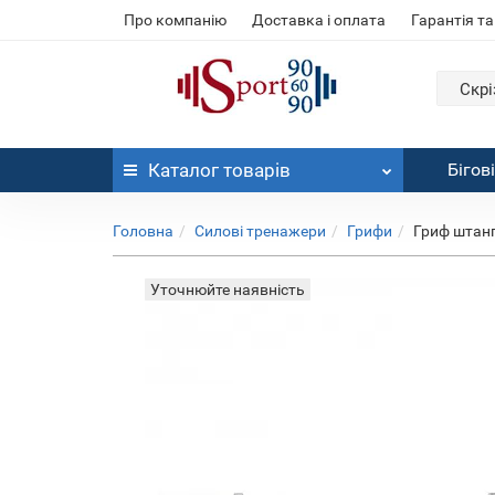
Про компанію
Доставка і оплата
Гарантія та
Скрі
Каталог
товарів
Бігов
Головна
Силові тренажери
Грифи
Гриф штанги
Уточнюйте наявність