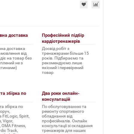
вна доставка
Професійний підбір
кардіотренажерів
на доставка
Досвід робіт з
амовлення від
тренажерами більше 15
(діє на товар без
років. Підбираємо та
уплений не з
рекомендуємо лише
стинами)
якісний і перевірений
товар
та збірка по
Два роки онлайн-
консультацій
а збірка по
По обслуговуванню та
оруч,
ремонту спортивного
FitLogic, Spirit,
обладнання від
 Vigor,
професійналів. Онлайн
, OMA Fitness,
консультації зі складання
rdic Track,
тренажерів для наших