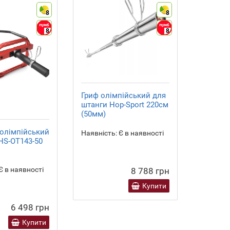
8
8
8
8
Гриф ол
прямий 
Hop-Spo
Наявніст
Гриф олімпійський для
штанги Hop-Sport 220см
(50мм)
 олімпійський
Наявність:
Є в наявності
HS-OT143-50
Є в наявності
8 788 грн
Купити
6 498 грн
Купити