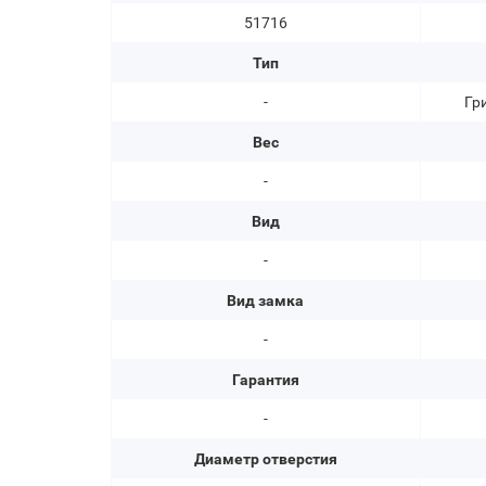
51716
Тип
-
Гр
Вес
-
Вид
-
Вид замка
-
Гарантия
-
Диаметр отверстия