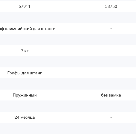
67911
58750
иф олимпийский для штанги
-
7 кг
-
Грифы для штанг
-
Пружинный
без замка
24 месяца
-