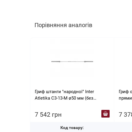
Порівняння аналогів
Гриф штанги "народної" Inter
Гриф о
Atletika C3-13-М ø50 мм (без
прями
замків), 220 см
7 542 грн
7 37
Код товару: