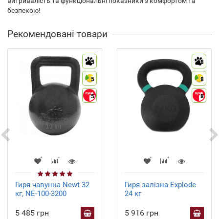
витривалість та функціональні показники з комфортом та
безпекою!
Рекомендовані товари
5
8
5
8
5
8
Гиря чавунна Newt 32
Гиря залізна Explode
кг, NE-100-3200
24 кг
5 485 грн
5 916 грн