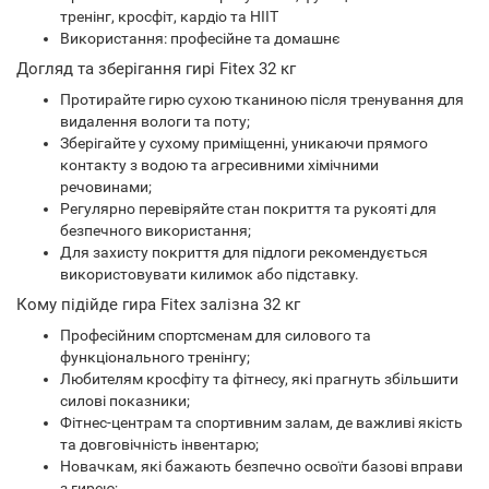
тренінг, кросфіт, кардіо та HIIT
Використання: професійне та домашнє
Догляд та зберігання гирі Fitex 32 кг
Протирайте гирю сухою тканиною після тренування для
видалення вологи та поту;
Зберігайте у сухому приміщенні, уникаючи прямого
контакту з водою та агресивними хімічними
речовинами;
Регулярно перевіряйте стан покриття та рукояті для
безпечного використання;
Для захисту покриття для підлоги рекомендується
використовувати килимок або підставку.
Кому підійде гира Fitex залізна 32 кг
Професійним спортсменам для силового та
функціонального тренінгу;
Любителям кросфіту та фітнесу, які прагнуть збільшити
силові показники;
Фітнес-центрам та спортивним залам, де важливі якість
та довговічність інвентарю;
Новачкам, які бажають безпечно освоїти базові вправи
з гирею;