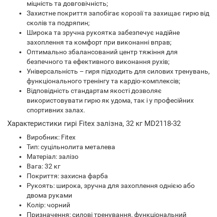
міцність та довговічність;
Захистне покриття запобігає корозії та захищає гирю від
сколів та подряпин;
Широка та зручна рукоятка забезпечує надійне
захоплення та комфорт при виконанні вправ;
Оптимально збалансований центр тяжіння для
безпечного та ефективного виконання рухів;
Універсальність – гиря підходить для силових тренувань,
функціонального тренінгу та кардіо-комплексів;
Відповідність стандартам якості дозволяє
використовувати гирю як удома, так і у професійних
спортивних залах.
Характеристики гирі Fitex залізна, 32 кг MD2118-32
Виробник: Fitex
Тип: суцільнолита металева
Матеріал: залізо
Вага: 32 кг
Покриття: захисна фарба
Рукоять: широка, зручна для захоплення однією або
двома руками
Колір: чорний
Призначення: силові тренування, функціональний