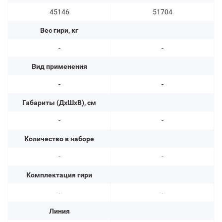
45146
51704
Вес гири, кг
-
-
Вид применения
-
-
Габариты (ДхШхВ), см
-
-
Количество в наборе
-
-
Комплектация гири
-
-
Линия