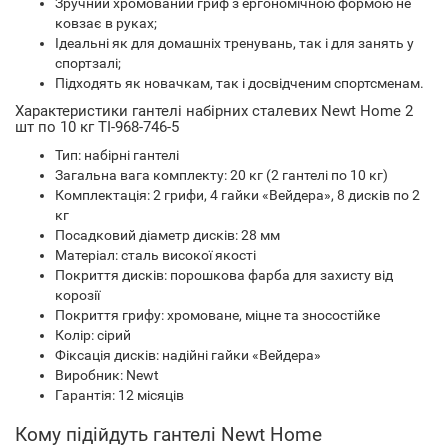
Зручний хромований гриф з ергономічною формою не
ковзає в руках;
Ідеальні як для домашніх тренувань, так і для занять у
спортзалі;
Підходять як новачкам, так і досвідченим спортсменам.
Характеристики гантелі набірних сталевих Newt Home 2
шт по 10 кг TI-968-746-5
Тип: набірні гантелі
Загальна вага комплекту: 20 кг (2 гантелі по 10 кг)
Комплектація: 2 грифи, 4 гайки «Вейдера», 8 дисків по 2
кг
Посадковий діаметр дисків: 28 мм
Матеріал: сталь високої якості
Покриття дисків: порошкова фарба для захисту від
корозії
Покриття грифу: хромоване, міцне та зносостійке
Колір: сірий
Фіксація дисків: надійні гайки «Вейдера»
Виробник: Newt
Гарантія: 12 місяців
Кому підійдуть гантелі Newt Home