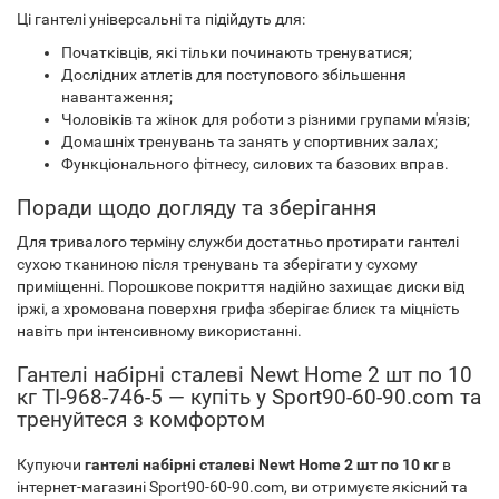
Ці гантелі універсальні та підійдуть для:
Початківців, які тільки починають тренуватися;
Дослідних атлетів для поступового збільшення
навантаження;
Чоловіків та жінок для роботи з різними групами м'язів;
Домашніх тренувань та занять у спортивних залах;
Функціонального фітнесу, силових та базових вправ.
Поради щодо догляду та зберігання
Для тривалого терміну служби достатньо протирати гантелі
сухою тканиною після тренувань та зберігати у сухому
приміщенні. Порошкове покриття надійно захищає диски від
іржі, а хромована поверхня грифа зберігає блиск та міцність
навіть при інтенсивному використанні.
Гантелі набірні сталеві Newt Home 2 шт по 10
кг TI-968-746-5 — купіть у Sport90-60-90.com та
тренуйтеся з комфортом
Купуючи
гантелі набірні сталеві Newt Home 2 шт по 10 кг
в
інтернет-магазині Sport90-60-90.com, ви отримуєте якісний та