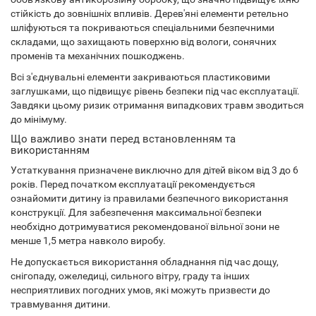
стійкість до зовнішніх впливів. Дерев'яні елементи ретельно
шліфуються та покриваються спеціальними безпечними
складами, що захищають поверхню від вологи, сонячних
променів та механічних пошкоджень.
Всі з'єднувальні елементи закриваються пластиковими
заглушками, що підвищує рівень безпеки під час експлуатації.
Завдяки цьому ризик отримання випадкових травм зводиться
до мінімуму.
Що важливо знати перед встановленням та
використанням
Устаткування призначене виключно для дітей віком від 3 до 6
років. Перед початком експлуатації рекомендується
ознайомити дитину із правилами безпечного використання
конструкції. Для забезпечення максимальної безпеки
необхідно дотримуватися рекомендованої вільної зони не
менше 1,5 метра навколо виробу.
Не допускається використання обладнання під час дощу,
снігопаду, ожеледиці, сильного вітру, граду та інших
несприятливих погодних умов, які можуть призвести до
травмування дитини.