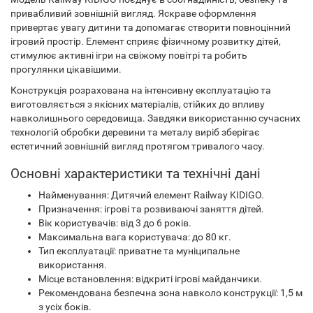
привабливий зовнішній вигляд. Яскраве оформлення
привертає увагу дитини та допомагає створити повноцінний
ігровий простір. Елемент сприяє фізичному розвитку дітей,
стимулює активні ігри на свіжому повітрі та робить
прогулянки цікавішими.
Конструкція розрахована на інтенсивну експлуатацію та
виготовляється з якісних матеріалів, стійких до впливу
навколишнього середовища. Завдяки використанню сучасних
технологій обробки деревини та металу виріб зберігає
естетичний зовнішній вигляд протягом тривалого часу.
Основні характеристики та технічні дані
Найменування: Дитячий елемент Railway KIDIGO.
Призначення: ігрові та розвиваючі заняття дітей.
Вік користувачів: від 3 до 6 років.
Максимальна вага користувача: до 80 кг.
Тип експлуатації: приватне та муніципальне
використання.
Місце встановлення: відкриті ігрові майданчики.
Рекомендована безпечна зона навколо конструкції: 1,5 м
з усіх боків.