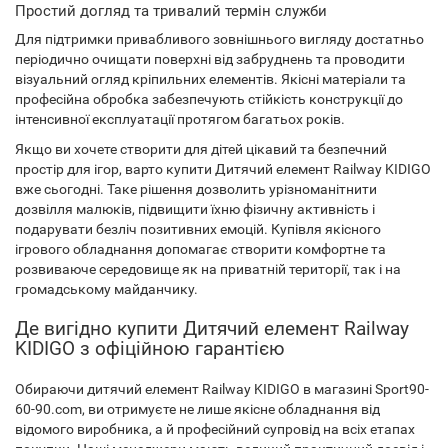
Простий догляд та тривалий термін служби
Для підтримки привабливого зовнішнього вигляду достатньо
періодично очищати поверхні від забруднень та проводити
візуальний огляд кріпильних елементів. Якісні матеріали та
професійна обробка забезпечують стійкість конструкції до
інтенсивної експлуатації протягом багатьох років.
Якщо ви хочете створити для дітей цікавий та безпечний
простір для ігор, варто купити Дитячий елемент Railway KIDIGO
вже сьогодні. Таке рішення дозволить урізноманітнити
дозвілля малюків, підвищити їхню фізичну активність і
подарувати безліч позитивних емоцій. Купівля якісного
ігрового обладнання допомагає створити комфортне та
розвиваюче середовище як на приватній території, так і на
громадському майданчику.
Де вигідно купити Дитячий елемент Railway
KIDIGO з офіційною гарантією
Обираючи дитячий елемент Railway KIDIGO в магазині Sport90-
60-90.com, ви отримуєте не лише якісне обладнання від
відомого виробника, а й професійний супровід на всіх етапах