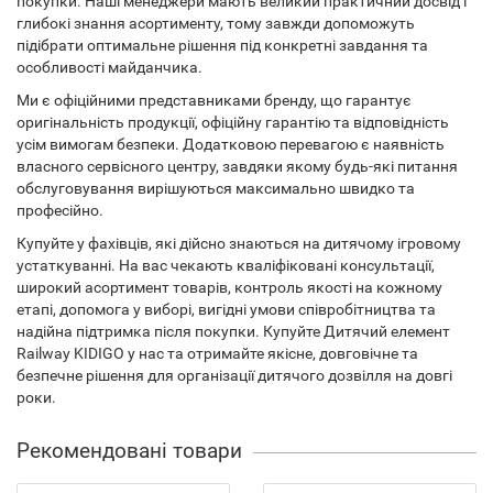
покупки. Наші менеджери мають великий практичний досвід і
глибокі знання асортименту, тому завжди допоможуть
підібрати оптимальне рішення під конкретні завдання та
особливості майданчика.
Ми є офіційними представниками бренду, що гарантує
оригінальність продукції, офіційну гарантію та відповідність
усім вимогам безпеки. Додатковою перевагою є наявність
власного сервісного центру, завдяки якому будь-які питання
обслуговування вирішуються максимально швидко та
професійно.
Купуйте у фахівців, які дійсно знаються на дитячому ігровому
устаткуванні. На вас чекають кваліфіковані консультації,
широкий асортимент товарів, контроль якості на кожному
етапі, допомога у виборі, вигідні умови співробітництва та
надійна підтримка після покупки. Купуйте Дитячий елемент
Railway KIDIGO у нас та отримайте якісне, довговічне та
безпечне рішення для організації дитячого дозвілля на довгі
роки.
Рекомендовані товари