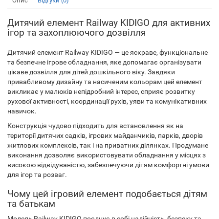
Опис
Відгуки (0)
Дитячий елемент Railway KIDIGO для активних
ігор та захоплюючого дозвілля
Дитячий елемент Railway KIDIGO — це яскраве, функціональне
та безпечне ігрове обладнання, яке допомагає організувати
цікаве дозвілля для дітей дошкільного віку. Завдяки
привабливому дизайну та насиченим кольорам цей елемент
викликає у малюків непідробний інтерес, сприяє розвитку
рухової активності, координації рухів, уяви та комунікативних
навичок.
Конструкція чудово підходить для встановлення як на
території дитячих садків, ігрових майданчиків, парків, дворів
житлових комплексів, так і на приватних ділянках. Продумане
виконання дозволяє використовувати обладнання у місцях з
високою відвідуваністю, забезпечуючи дітям комфортні умови
для ігор та розваг.
Чому цей ігровий елемент подобається дітям
та батькам
Модель Railway KIDIGO поєднує в собі надійність, безпеку та