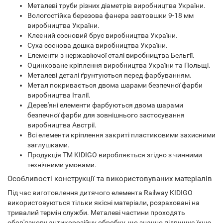
Металеві труби різних діаметрів виробництва України.
Вологостійка березова фанера завтовшки 9-18 мм
виробництва України.
Клеєний сосновий брус виробництва України.
Суха соснова дошка виробництва України.
Елементи з нержавіючої сталі виробництва Бельгії.
Оцинковане кріплення виробництва України та Польщі.
Металеві деталі ґрунтуються перед фарбуванням.
Метал покривається двома шарами безпечної фарби
виробництва Італії.
Дерев'яні елементи фарбуються двома шарами
безпечної фарби для зовнішнього застосування
виробництва Австрії.
Всі елементи кріплення закриті пластиковими захисними
заглушками.
Продукція ТМ KIDIGO виробляється згідно з чинними
технічними умовами.
Особливості конструкції та використовуваних матеріалів
Під час виготовлення дитячого елемента Railway KIDIGO
використовуються тільки якісні матеріали, розраховані на
тривалий термін служби. Металеві частини проходять
обов'язкову антикорозійну обробку, що значно підвищує їхню