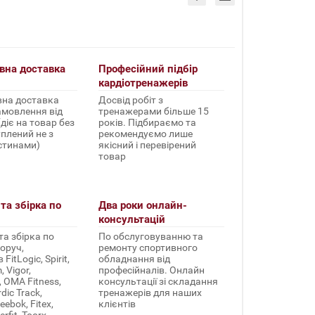
вна доставка
Професійний підбір
кардіотренажерів
на доставка
Досвід робіт з
амовлення від
тренажерами більше 15
(діє на товар без
років. Підбираємо та
уплений не з
рекомендуємо лише
стинами)
якісний і перевірений
товар
та збірка по
Два роки онлайн-
консультацій
а збірка по
По обслуговуванню та
оруч,
ремонту спортивного
FitLogic, Spirit,
обладнання від
 Vigor,
професійналів. Онлайн
, OMA Fitness,
консультації зі складання
rdic Track,
тренажерів для наших
ebok, Fitex,
клієнтів