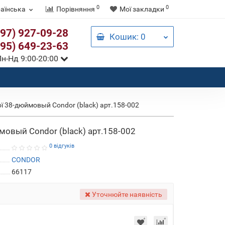
0
0
аїнська
Порівняння
Мої закладки
097) 927-09-28
Кошик
: 0
095) 649-23-63
н-Нд 9:00-20:00
ї 38-дюймовый Condor (black) арт.158-002
мовый Condor (black) арт.158-002
0 відгуків
CONDOR
66117
Уточнюйте наявність