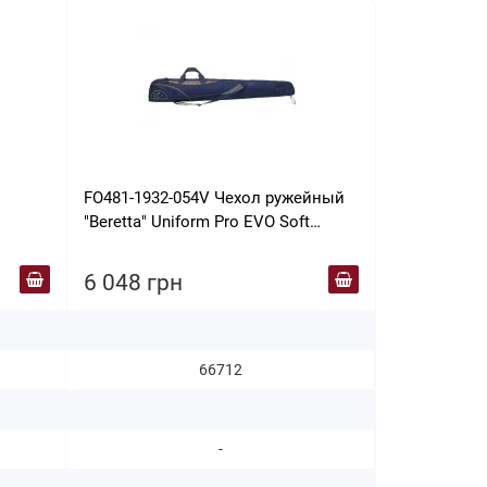
FO481-1932-054V Чехол ружейный
Чохол для з
"Beretta" Uniform Pro EVO Soft
55'' America
138cm арт.FO481-1932-054V
5512DG-V1-
6 048 грн
8 888 гр
66712
-