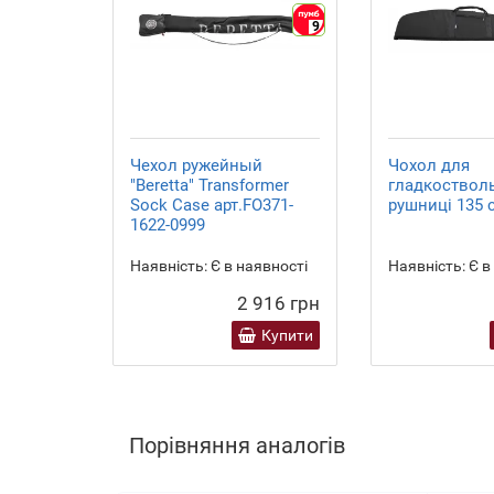
9
Чехол ружейный
Чохол для
"Beretta" Transformer
гладкоствол
Sock Case арт.FO371-
рушниці 135 
1622-0999
Наявність:
Є в наявності
Наявність:
Є в
2 916 грн
Купити
Порівняння аналогів