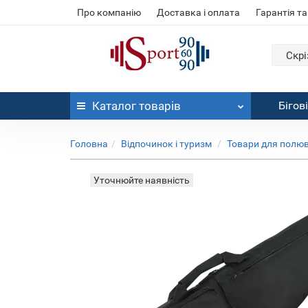
Про компанію
Доставка і оплата
Гарантія та
Скрі
Каталог
товарів
Бігов
Головна
Відпочинок і туризм
Товари для полюв
Уточнюйте наявність