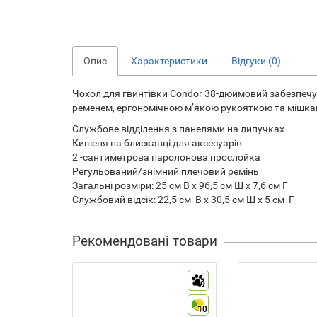
Опис
Характеристики
Відгуки (0)
Чохол для гвинтівки Condor 38-дюймовий забезпечує
ременем, ергономічною м’якою рукояткою та мішками
Службове відділення з панелями на липучках
Кишеня на блискавці для аксесуарів
2 -сантиметрова паролонова прослойка
Регульований/знімний плечовий ремінь
Загальні розміри: 25 см В x 96,5 см Ш x 7,6 см Г
Службовий відсік: 22,5 см В x 30,5 см Ш x 5 см Г
Рекомендовані товари
9
10