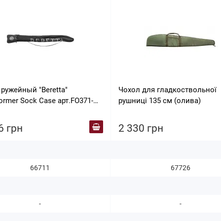
ружейный "Beretta"
Чохол для гладкоствольної
 Case арт.FO371-
рушниці 135 см (олива)
999
6 грн
2 330 грн
66711
67726
-
-