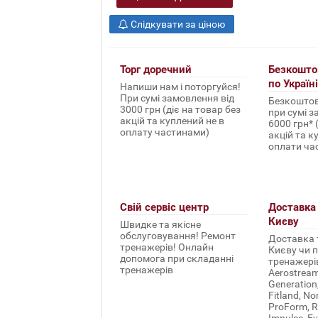
Слідкувати за ціною
Торг доречний
Безкошто
по Україні
Напиши нам і поторгуйся!
При сумі замовлення від
Безкоштов
3000 грн (діє на товар без
при сумі з
акцій та куплений не в
6000 грн* 
оплату частинами)
акцій та к
оплати ча
Свій сервіс центр
Доставка 
Києву
Швидке та якісне
обслуговування! Ремонт
Доставка т
тренажерів! Онлайн
Києву чи п
допомога при складанні
тренажерів 
тренажерів
Aerostream,
Generation
Fitland, No
ProForm, Re