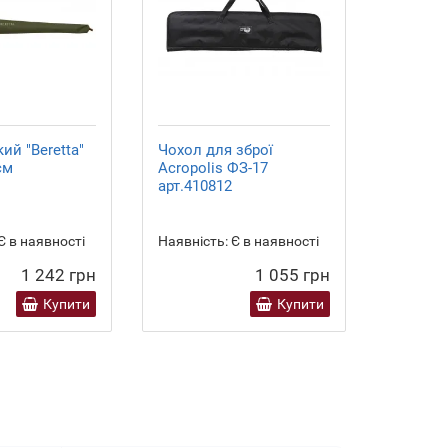
ий "Beretta"
Чохол для зброї
FO481-1
см
Acropolis ФЗ-17
ружейны
арт.410812
Uniform
138cm а
054V
Є в наявності
Наявність:
Є в наявності
Наявніст
1 242 грн
1 055 грн
Купити
Купити