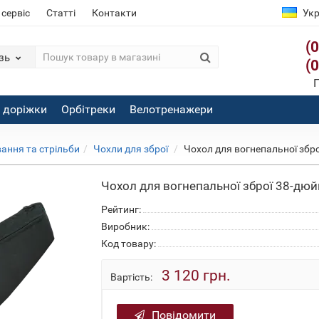
 сервіс
Статті
Контакти
Укр
(
зь
(
П
і доріжки
Орбітреки
Велотренажери
ання та стрільби
Чохли для зброї
Чохол для вогнепальної збро
Чохол для вогнепальної зброї 38-дюй
Рейтинг:
Виробник:
Код товару:
3 120 грн.
Вартість:
Повідомити