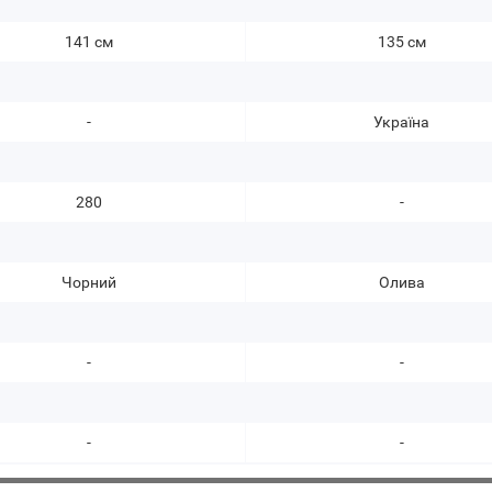
141 см
135 см
-
Україна
280
-
Чорний
Олива
-
-
-
-