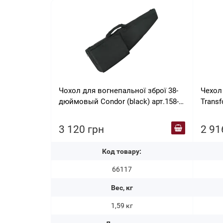
Чохол для вогнепальної зброї 38-
Чехол 
дюймовый Condor (black) арт.158-
Transformer Sock
002
1622-0
3 120 грн
2 91
Код товару:
66117
Вес, кг
1,59 кг