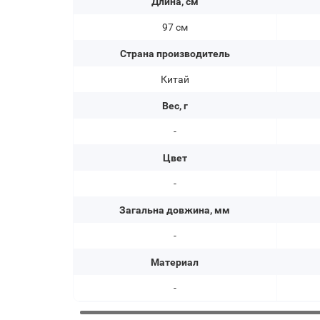
Длина, см
97 см
Страна производитель
Китай
Вес, г
-
Цвет
-
Загальна довжина, мм
-
Материал
-