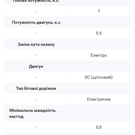
Пікова потужність, к.с.
-
7
Потужність двигуна, к.с
-
5,5
Зміна кута нахилу
-
Електро
Двигун
-
DC (щітковий)
Тип бігової доріжки
-
Електрична
Мінімальна швидкість,
км/год
-
0,8