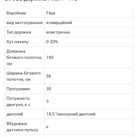
Виробник
Fitex
вид застосування
комерційний
Тип доріжки
електрична
Кут нахилу
0-20%
Довжина
бігового полотна,
160
см
Ширина бігового
56
полотна, см
Прoграмми
30
Потужність
5
двигуна, к.с
дисплей
18,5 "сенсорний дисплей
Вбудовані
є
датчики пульсу