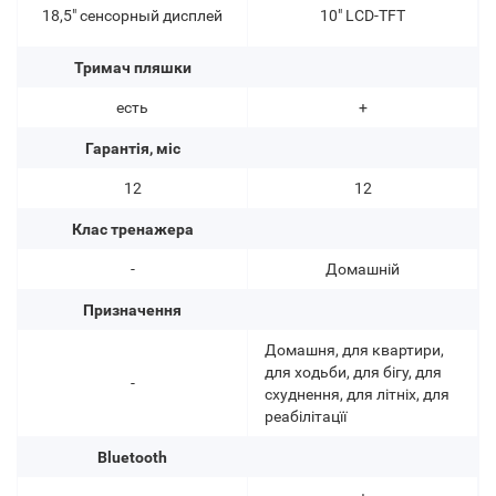
18,5" сенсорный дисплей
10" LCD-TFT
Тримач пляшки
есть
+
Гарантія, міс
12
12
Клас тренажера
-
Домашній
Призначення
Домашня, для квартири,
для ходьби, для бігу, для
-
схуднення, для літніх, для
реабілітацїї
Bluetooth