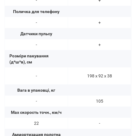
-
+
Поличка для телефону
-
+
Датчики пульсу
-
+
Розміри пакування
(д*ш*в), см
-
198 х 92 х 38
Вага в упаковці, кг
-
105
Max скорость точн., км/ч
22
-
Аммортизация полотна