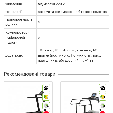
живлення
від мережі 220 V
технології
автоматичне змащення бігового полотна
транспортувальні
є
ролики
Компенсатори
нерівностей
є
підлоги
TV-тюнер, USB, Android, колонки, АС
додатково
двигун (постійного. Потужність), вихід
навушників, вбудований. пам'ять
Рекомендовані товари
4
4
4
4
4
4