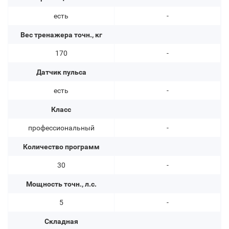
есть
-
Вес тренажера точн., кг
170
-
Датчик пульса
есть
-
Класс
профессиональный
-
Количество программ
30
-
Мощность точн., л.с.
5
-
Складная