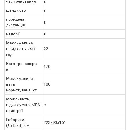
час тренування
є
швидкість
є
пройдена
є
дистанція
калорії
є
Максимальна
швидкість, км /
22
год
Вага тренажера,
170
кг
Максимальна
вага
180
користувача, кг
Можливість
підключення MP3
є
пристрої
Габарити
223x93x161
(ДхШхВ), см