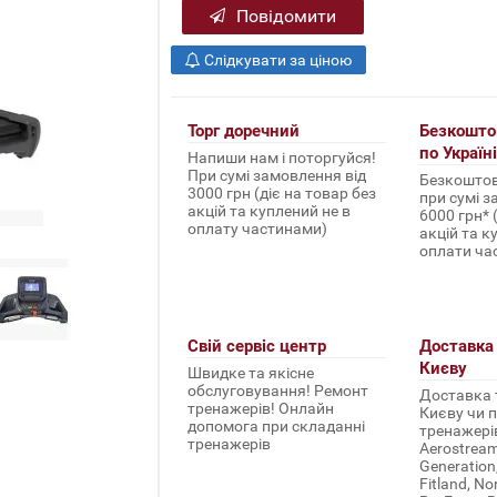
Повідомити
Слідкувати за ціною
Торг доречний
Безкошто
по Україні
Напиши нам і поторгуйся!
При сумі замовлення від
Безкоштов
3000 грн (діє на товар без
при сумі з
акцій та куплений не в
6000 грн* 
оплату частинами)
акцій та к
оплати ча
Свій сервіс центр
Доставка 
Києву
Швидке та якісне
обслуговування! Ремонт
Доставка т
тренажерів! Онлайн
Києву чи п
допомога при складанні
тренажерів 
тренажерів
Aerostream,
Generation
Fitland, No