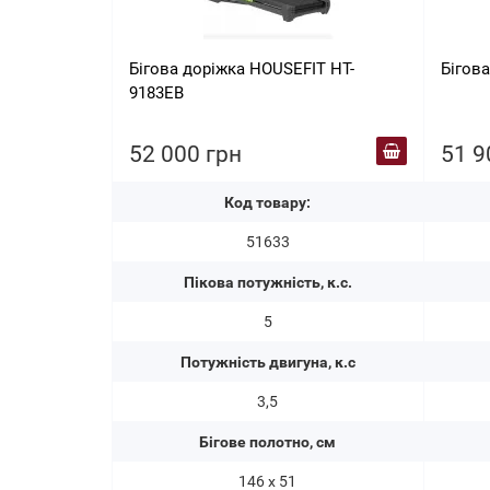
Бігова доріжка HOUSEFIT HT-
Бігова
9183EB
52 000 грн
51 9
Код товару:
51633
Пікова потужність, к.с.
5
Потужність двигуна, к.с
3,5
Бігове полотно, см
146 х 51