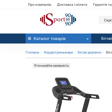
Про компанію
Доставка і оплата
Гарантія та
Скрі
Каталог
товарів
Бігов
Головна
Кардіотренажери
Бігові доріжки
Біг
Уточнюйте наявність