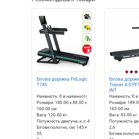
11
11
11
11
Бігова доріжка FitLogic
Бігова доріж
T745
Trainer 8.0 P
INT
Наявність:
Є в наявності
Наявність:
Є в
Розміри:
180.00 х 88.00 х
Розміри:
189.00
160.00 см
163.00 см
Вага:
120.00
кг
Вага:
83.00
кг
Потужність двигуна, к.с:
4
Потужність дви
Бігове полотно, см:
145 ×
2,6
55
Бігове полотно