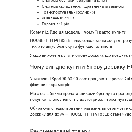
Система безпеки: аварійний ключ
Система складання: гідравлічна із замком
Транспортувальні ролики: є
Живлення: 220 В
Гарантія: 1 рік
Кому підійде ця модель і чому її варто купити
HOUSEFIT HT-9183EB підійде людям, які хочуть трен
тих, хто цінує безпеку та функціональність.
Якщо ви хочете купити бігову доріжку, що поєднує п
Чому вигідно купити бігову доріжку H
У магазині Sport90-60-90.com працюють професійні 
фізичних параметрів.
Ми є офіційними представниками бренду та пропонує
покупки та впевненість у довготривалій експлуатаці
Обираючи спеціалізований магазин, ви отримуєте кон
доріжку для дому — HOUSEFIT HT-9183EB стане чудо
Рекомендовані товари