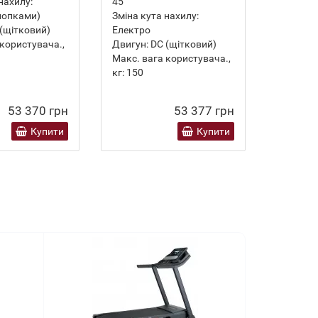
нахилу:
45
Зміна ку
нопками)
Зміна кута нахилу:
Електро
(щітковий)
Електро
Двигун:
 користувача.,
Двигун:
DC (щітковий)
Макс. ва
Макс. вага користувача.,
кг:
125
кг:
150
53 370 грн
53 377 грн
Купити
Купити