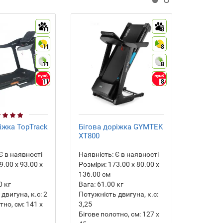
11
8
11
8
11
8
11
8
іжка TopTrack
Бігова доріжка GYMTEK
Бігова 
XT800
375i
Є в наявності
Наявність:
Є в наявності
Наявніст
.00 х 93.00 х
Розміри:
173.00 х 80.00 х
Розміри:
136.00 см
144.00 
0
кг
Вага:
61.00
кг
Вага:
77
двигуна, к.с:
2
Потужність двигуна, к.с:
Потужніс
тно, см:
141 х
3,25
Бігове п
Бігове полотно, см:
127 х
46