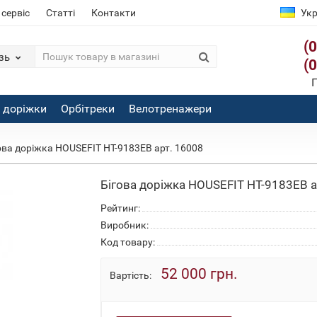
 сервіс
Статті
Контакти
Укр
(
зь
(
П
і доріжки
Орбітреки
Велотренажери
ова доріжка HOUSEFIT HT-9183EB арт. 16008
Бігова доріжка HOUSEFIT HT-9183EB а
Рейтинг:
Виробник:
Код товару:
52 000 грн.
Вартість: