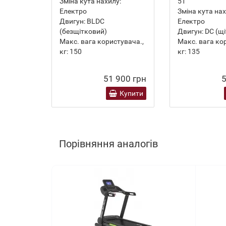
Зміна кута нахилу:
51
Електро
Зміна кута нах
Двигун:
BLDC
Електро
(безщітковий)
Двигун:
DC (щі
Макс. вага користувача.,
Макс. вага ко
кг:
150
кг:
135
51 900 грн
5
Купити
Порівняння аналогів