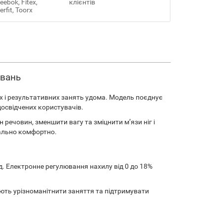
ebok, Fitex,
клієнтів
erfit, Toorx
увань
 і результативних занять удома. Модель поєднує
досвідчених користувачів.
речовин, зменшити вагу та зміцнити м’язи ніг і
мально комфортно.
д. Електронне регулювання нахилу від 0 до 18%
ють урізноманітнити заняття та підтримувати