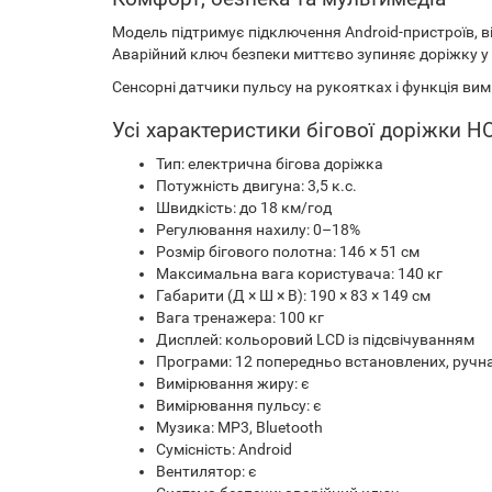
Модель підтримує підключення Android-пристроїв, 
Аварійний ключ безпеки миттєво зупиняє доріжку у р
Сенсорні датчики пульсу на рукоятках і функція ви
Усі характеристики бігової доріжки 
Тип: електрична бігова доріжка
Потужність двигуна: 3,5 к.с.
Швидкість: до 18 км/год
Регулювання нахилу: 0–18%
Розмір бігового полотна: 146 × 51 см
Максимальна вага користувача: 140 кг
Габарити (Д × Ш × В): 190 × 83 × 149 см
Вага тренажера: 100 кг
Дисплей: кольоровий LCD із підсвічуванням
Програми: 12 попередньо встановлених, ручна
Вимірювання жиру: є
Вимірювання пульсу: є
Музика: MP3, Bluetooth
Сумісність: Android
Вентилятор: є