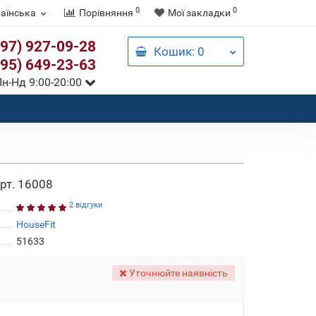
0
0
аїнська
Порівняння
Мої закладки
097) 927-09-28
Кошик
: 0
095) 649-23-63
н-Нд 9:00-20:00
рт. 16008
2 відгуки
HouseFit
51633
Уточнюйте наявність