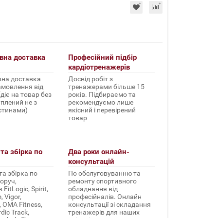
вна доставка
Професійний підбір
кардіотренажерів
на доставка
Досвід робіт з
амовлення від
тренажерами більше 15
(діє на товар без
років. Підбираємо та
уплений не з
рекомендуємо лише
стинами)
якісний і перевірений
товар
та збірка по
Два роки онлайн-
консультацій
а збірка по
По обслуговуванню та
оруч,
ремонту спортивного
FitLogic, Spirit,
обладнання від
 Vigor,
професійналів. Онлайн
, OMA Fitness,
консультації зі складання
rdic Track,
тренажерів для наших