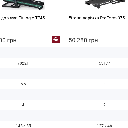
 доріжка FitLogic T745
Бігова доріжка ProForm 375i
00 грн
50 280 грн
70221
55177
5,5
3
4
2
145 × 55
127 х 46