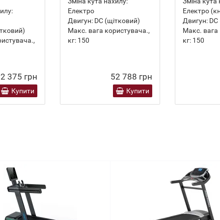
Зміна кута нахилу:
Зміна кута 
илу:
Електро
Електро (к
Двигун:
DC (щітковий)
Двигун:
DC 
тковий)
Макс. вага користувача.,
Макс. вага
ристувача.,
кг:
150
кг:
150
2 375 грн
52 788 грн
Купити
Купити