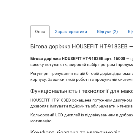
Опис
Характеристики
Відгуки (2)
Ві
Бігова доріжка HOUSEFIT HT-9183EB 
Бігова доріжка HOUSEFIT HT-9183EB арт. 16008
— ц
високу потужність, широкий набір програм і продуман
Регулярні тренування на цій біговій доріжці допома
корпусу. Завдяки тихій роботі та продуманій систе
Функціональність і технології для ма
HOUSEFIT HT-9183EB оснащена потужним двигуном 3,5
дозволяє імітувати підйоми та збільшувати інтенсив
Кольоровий LCD-дисплей із підсвічуванням відобра
мотивацію.
Комфорт, безпека та мультимедіа