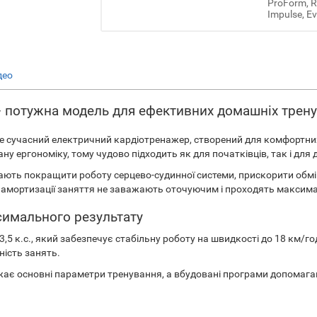
ProForm, Re
Impulse, Ev
део
— потужна модель для ефективних домашніх трен
е сучасний електричний кардіотренажер, створений для комфортних
у ергономіку, тому чудово підходить як для початківців, так і для 
гають покращити роботу серцево-судинної системи, прискорити обмін 
мі амортизації заняття не заважають оточуючим і проходять макси
ксимального результату
 к.с., який забезпечує стабільну роботу на швидкості до 18 км/го
ність занять.
жає основні параметри тренування, а вбудовані програми допомага