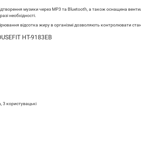
відтворення музики через MP3 та Bluetooth, а також оснащена вен
азі необхідності.
мірювання відсотка жиру в організмі дозволяють контролювати стан 
HOUSEFIT HT-9183EB
, 3 користувацькі