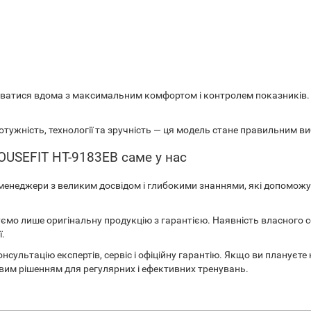
уватися вдома з максимальним комфортом і контролем показників. Ц
отужність, технології та зручність — ця модель стане правильним в
OUSEFIT HT-9183EB саме у нас
менеджери з великим досвідом і глибокими знаннями, які допоможуть
мо лише оригінальну продукцію з гарантією. Наявність власного се
ї.
сультацію експертів, сервіс і офіційну гарантію. Якщо ви плануєте 
вим рішенням для регулярних і ефективних тренувань.