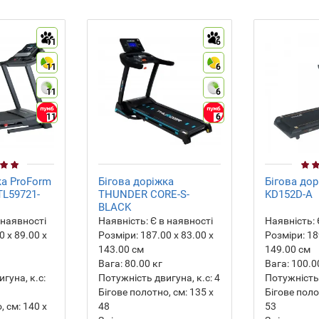
11
6
11
6
11
6
11
6
ка ProForm
Бігова доріжка
Бігова дор
FTL59721-
THUNDER CORE-S-
KD152D-A
BLACK
 наявності
Наявність:
Є в наявності
Наявність:
 х 89.00 х
Розміри:
187.00 х 83.00 х
Розміри:
189
143.00 см
149.00 см
Вага:
80.00
кг
Вага:
100.0
гуна, к.с:
Потужність двигуна, к.с:
4
Потужність 
Бігове полотно, см:
135 х
Бігове поло
, см:
140 х
48
53