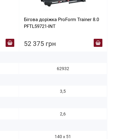
Бігова доріжка ProForm Trainer 8.0
Бігова дор
PFTL59721-INT
BLACK
52 375 грн
52 788 г
62932
3,5
2,6
140 х 51