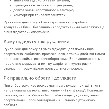
зниження ударного навантаження;
підвищення ефективності тренувань;
довговічність спортивного інвентарю;
комфорт при тривалих заняттях.
Рукавички для боксу в Сумах допомагають зробити
тренування більш безпечними і продуктивними, незалежно від
рівня підготовки спортсмена.
Кому підійдуть такі рукавички
Рукавички для боксу в Сумах підходять для початківців
спортсменів, любителів, професіоналів, а також дітей, які тільки
починають займатися єдиноборствами. Вони допомагають
правильно формувати техніку ударів і знижують ризик
отримання травм під час тренувального процесу.
Як правильно обрати і доглядати
При виборі важливо враховувати вагу рукавичок, щільність
наповнювача, матеріал виготовлення і тип фіксації. Новачкам
рекомендується обирати більш м’які моделі, а досвідченим
спортсменам — посилені варіанти з щільною підтримкою
зап’ястя.