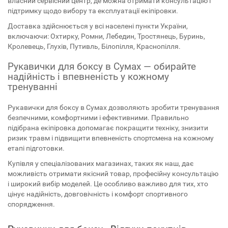
власний сервісний центр, де можна отримати консультацію і
підтримку щодо вибору та експлуатації екіпіровки.
Доставка здійснюється у всі населені пункти України,
включаючи: Охтирку, Ромни, Лебедин, Тростянець, Буринь,
Кролевець, Глухів, Путивль, Білопілля, Краснопілля.
Рукавички для боксу в Сумах — обирайте
надійність і впевненість у кожному
тренуванні
Рукавички для боксу в Сумах дозволяють зробити тренування
безпечними, комфортними і ефективними. Правильно
підібрана екіпіровка допомагає покращити техніку, знизити
ризик травм і підвищити впевненість спортсмена на кожному
етапі підготовки.
Купівля у спеціалізованих магазинах, таких як наш, дає
можливість отримати якісний товар, професійну консультацію
і широкий вибір моделей. Це особливо важливо для тих, хто
цінує надійність, довговічність і комфорт спортивного
спорядження.