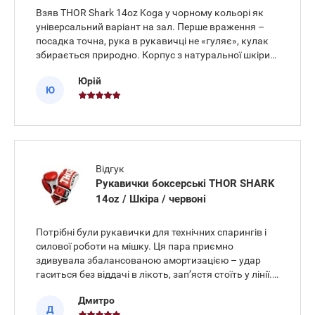
Взяв THOR Shark 14oz Koga у чорному кольорі як
універсальний варіант на зал. Перше враження –
посадка точна, рука в рукавичці не «гуляє», кулак
збирається природно. Корпус з натуральної шкіри
виглядає витривало, нитки не стирчать, долоня
Юрій
дихає. Вага 14 oz дає правильний опір на мішку та
Ю
достатню м’я
Відгук
Рукавички боксерські THOR SHARK
14oz / Шкіра / червоні
Потрібні були рукавички для технічних спарингів і
силової роботи на мішку. Ця пара приємно
здивувала збалансованою амортизацією – удар
гаситься без віддачі в лікоть, зап’ястя стоїть у лінії.
Матеріал – натуральна шкіра, шви акуратні, долоня
Дмитро
має перфорацію, рука не «пливе» від вологи. Вага
Д