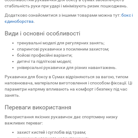
стабільність руки при ударі і мінімізують ризик пошкоджень.
Додатково ознайомитися з іншими товарами можна тут:
бокс і
єдиноборства
.
Види і основні особливості
тренувальні моделі для регулярних занять;
спарингові рукавички з посиленим захистом;
бойові професійні варіанти;
дитячі та підліткові моделі;
універсальні рукавички для різних навантажень.
Рукавички для боксу в Сумах відрізняються за вагою, типом
наповнювача, матеріалом виготовлення і способом фіксації. Ці
параметри напряму впливають на комфорт і безпеку під час
занять.
Переваги використання
Використання якісних рукавичок дає спортсмену низку
важливих переваг:
захист кистей і суглобів від травм;