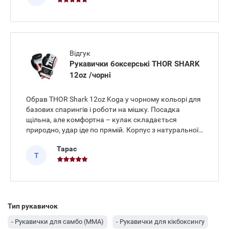
14 oz дода
Відгук
Рукавички боксерські THOR SHARK
12oz /чорні
Обрав THOR Shark 12oz Koga у чорному кольорі для
базових спарингів і роботи на мішку. Посадка
щільна, але комфортна – кулак складається
природно, удар іде по прямій. Корпус з натуральної
шкіри тримає форму, шви рівні, долоня
Тарас
провітрюється. Вага 12 oz дає потрібну швидкість, а
Т
широка манжета на липуч
Тип рукавичок
- Рукавички для самбо (ММА)
- Рукавички для кікбоксингу