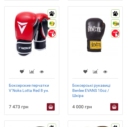
7
9
7
10
7
9
Боксерские перчатки
Боксерські рукавиці
V`Noks Lotta Red 8 ун.
Benlee EVANS 10oz /
Шкіра
7 473 грн
4 000 грн