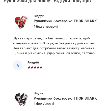
Рукавички для боксу - Відгуки покупців
Відгук
Рукавички боксерські THOR SHARK
16oz /червоні
Шукав пару саме для безпечних спарингів, щоб
тренуватися по 6–8 раундів без ризику для кистей.
Цей варіант дав потрібний запас захисту: набивка
щільна й рівномірна, удар гаситься м’яко, партнеру
комфортно. Матеріал – натуральна шкіра, пошив
Андрій
акуратний, долоня провітрюється завдяки
А
перфорації. Вага 16
Відгук
Рукавички боксерські THOR SHARK
14oz /чорні