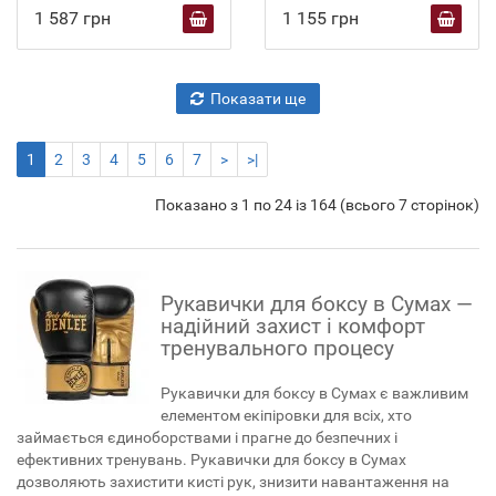
1 587 грн
1 155 грн
Показати ще
1
2
3
4
5
6
7
>
>|
Показано з 1 по 24 із 164 (всього 7 сторінок)
Рукавички для боксу в Сумах —
надійний захист і комфорт
тренувального процесу
Рукавички для боксу в Сумах є важливим
елементом екіпіровки для всіх, хто
займається єдиноборствами і прагне до безпечних і
ефективних тренувань. Рукавички для боксу в Сумах
дозволяють захистити кисті рук, знизити навантаження на