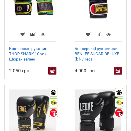
Боксерські рукавиці
Боксерські рукавички
THOR SHARK 10oz /
BENLEE SUGAR DELUXE
Шкіра/ зелені
(blk / red)
2 050 грн
4 000 грн
9
9
10
10
9
9