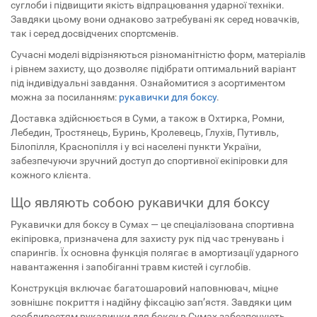
суглоби і підвищити якість відпрацювання ударної техніки.
Завдяки цьому вони однаково затребувані як серед новачків,
так і серед досвідчених спортсменів.
Сучасні моделі відрізняються різноманітністю форм, матеріалів
і рівнем захисту, що дозволяє підібрати оптимальний варіант
під індивідуальні завдання. Ознайомитися з асортиментом
можна за посиланням:
рукавички для боксу
.
Доставка здійснюється в Суми, а також в Охтирка, Ромни,
Лебедин, Тростянець, Буринь, Кролевець, Глухів, Путивль,
Білопілля, Краснопілля і у всі населені пункти України,
забезпечуючи зручний доступ до спортивної екіпіровки для
кожного клієнта.
Що являють собою рукавички для боксу
Рукавички для боксу в Сумах — це спеціалізована спортивна
екіпіровка, призначена для захисту рук під час тренувань і
спарингів. Їх основна функція полягає в амортизації ударного
навантаження і запобіганні травм кистей і суглобів.
Конструкція включає багатошаровий наповнювач, міцне
зовнішнє покриття і надійну фіксацію зап’ястя. Завдяки цим
особливостям рукавички для боксу в Сумах забезпечують