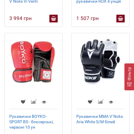
V`Noks Vi Venti
рукавички RDX 4 унцій
3 994 грн
1 507 грн
Фільтр
Рукавички BOYKO-
Рукавички MMA V`Noks
SPORT BS - боксерські,
Aria White S/M білий
червоні 10 ун